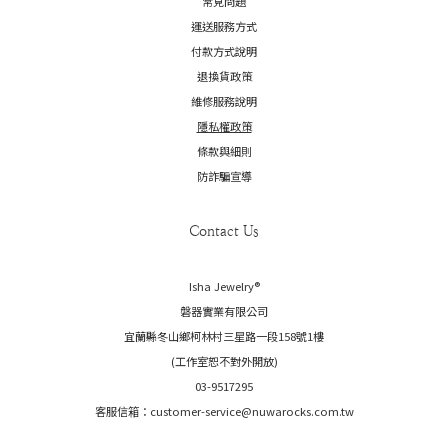
常見問題
運送服務方式
付款方式說明
退換貨政策
維修服務說明
隱私權政策
條款與細則
防詐騙宣導
Contact Us
Isha Jewelry®️
磐器實業有限公司
宜蘭縣冬山鄉柯林村三星路一段158號1樓
(工作室恕不對外開放)
03-9517295
客服信箱：customer-service@nuwarocks.com.tw