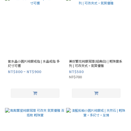
紫水晶小圓片純銀戒指 | 水晶戒指 多
美好繁花純銀耳環(經典白) | 輕珠寶系
尺寸可選
列 | 可改夾式。氣質優雅
NT$800 ~ NT$900
NT$580
NT$780