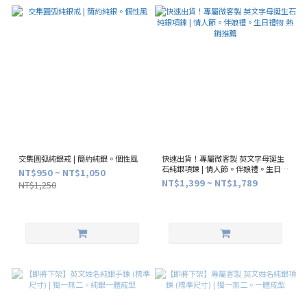
交集圓弧純銀戒 | 簡約純銀。個性風
快速出貨！專屬微客製 英文字母誕生
石純銀項鍊 | 情人節。伴娘禮。生日禮
NT$950 ~ NT$1,050
物 熱銷推薦
NT$1,399 ~ NT$1,789
NT$1,250