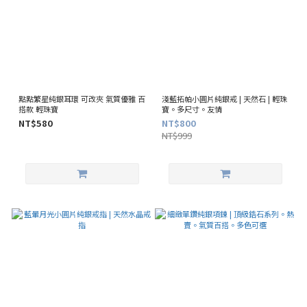
點點繁星純銀耳環 可改夾 氣質優雅 百
淺藍拓帕小圓片純銀戒 | 天然石 | 輕珠
搭款 輕珠寶
寶。多尺寸。友情
NT$580
NT$800
NT$999