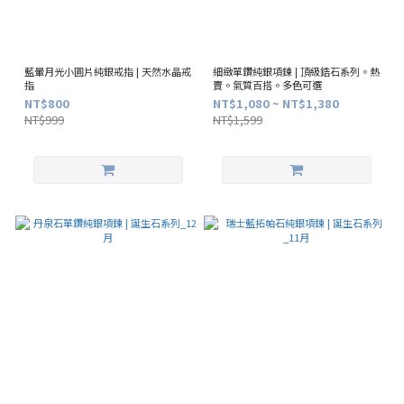
藍暈月光小圓片純銀戒指 | 天然水晶戒
細緻單鑽純銀項鍊 | 頂級鋯石系列。熱
指
賣。氣質百搭。多色可選
NT$800
NT$1,080 ~ NT$1,380
NT$999
NT$1,599