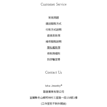
Customer Service
常見問題
運送服務方式
付款方式說明
退換貨政策
維修服務說明
隱私權政策
條款與細則
防詐騙宣導
Contact Us
Isha Jewelry®️
磐器實業有限公司
宜蘭縣冬山鄉柯林村三星路一段158號1樓
(工作室恕不對外開放)