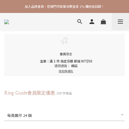
加入品牌會員，官網門市每筆消費皆享 1% 購物金回饋！
加入品牌會員，官網門市每筆消費皆享 1% 購物金回饋！
線上線下皆可累積 & 折抵購物金，再送 $50 入會禮
加入品牌會員，官網門市每筆消費皆享 1% 購物金回饋！
會員
限定
全單：滿 1 件 指定分類 即減 NT$50
適用通路：
網店
條款與細則
Ring Guide會員限定優惠
200 件商品
每頁顯示 24 個