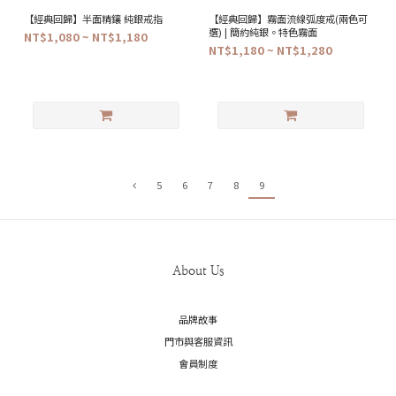
【經典回歸】半面精鑲 純銀戒指
【經典回歸】霧面流線弧度戒(兩色可
選) | 簡約純銀。特色霧面
NT$1,080 ~ NT$1,180
NT$1,180 ~ NT$1,280
5
6
7
8
9
About Us
品牌故事
門市與客服資訊
會員制度