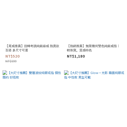
【尾戒推薦】扭轉奇蹟純銀線戒 熱賣款
【熱銷推薦】無限幾何雙色純銀戒指 |
百搭 多尺寸可選
輕珠寶。質感特色
NT$520
NT$1,180
NT$599