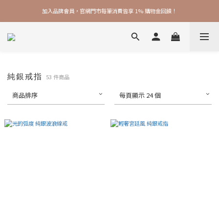
加入品牌會員，官網門市每筆消費皆享 1% 購物金回饋！
加入品牌會員，官網門市每筆消費皆享 1% 購物金回饋！
線上線下皆可累積 & 折抵購物金，再送 $50 入會禮
加入品牌會員，官網門市每筆消費皆享 1% 購物金回饋！
純銀戒指
53 件商品
商品排序
每頁顯示 24 個