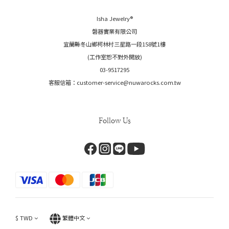
Isha Jewelry®️
磐器實業有限公司
宜蘭縣冬山鄉柯林村三星路一段158號1樓
(工作室恕不對外開放)
03-9517295
客服信箱：customer-service@nuwarocks.com.tw
Follow Us
$
TWD
繁體中文