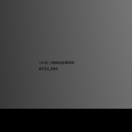
10K金 小蝴蝶結鋯鑽耳環
NT$2,380