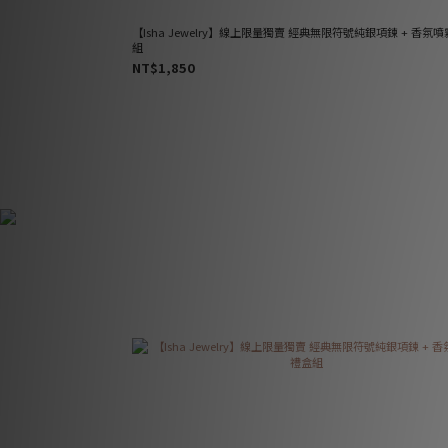
【Isha Jewelry】線上限量獨賣 經典無限符號純銀項鍊 + 香氛
組
NT$1,850