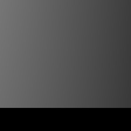
10K金 閃耀三鑽耳環
NT$2,280