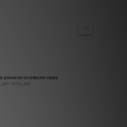
彎 星軌純銀項鍊 弧形排鑽鎖骨鍊 修飾臉型
輕快步伐 星芒純銀手鍊
,280 ~ NT$1,380
NT$1,180