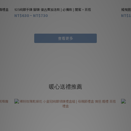
噴霧禮盒
925純銀手鍊 腳鍊 復古費加洛款 | 必備款 | 閨蜜。百搭
搖曳圓
NT$630 ~ NT$730
NT$1
查看更多
暖心送禮推薦