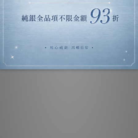
韓國空運直送 | K 金輕珠寶