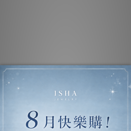
噴霧禮盒
裸粉玫瑰乾燥花 小皇冠純銀項鍊禮盒組 | 母親節禮盒 情侶 婚禮 百搭禮
愛心鋯
盒
NT$1
NT$2,180 ~ NT$2,480
NT$2,880
查看更多