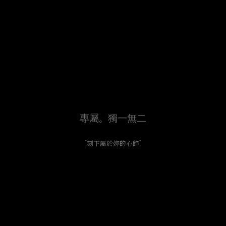
專屬。獨一無二
［刻下屬於妳的心飾］