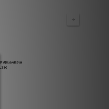
鑽 蝴蝶結純銀手鍊
浪漫送禮首選 「因為妳
,380
NT$1,380
NT$1,599