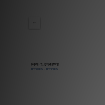
轉個彎 C型鋯石純銀耳環
NT$880 ~ NT$980