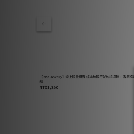
【Isha Jewelry】線上限量獨賣 經典無限符號純銀項鍊 + 香氛
組
NT$1,850