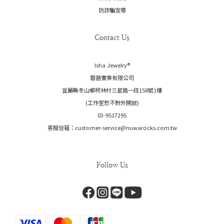
防詐騙宣導
Contact Us
Isha Jewelry®️
磐器實業有限公司
宜蘭縣冬山鄉柯林村三星路一段158號1樓
(工作室恕不對外開放)
03-9517295
客服信箱：customer-service@nuwarocks.com.tw
Follow Us