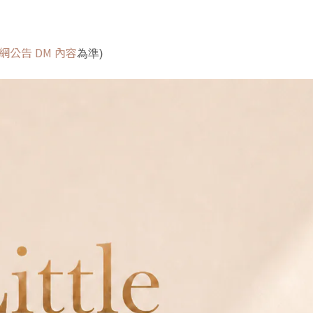
網公告 DM 內容
為準)