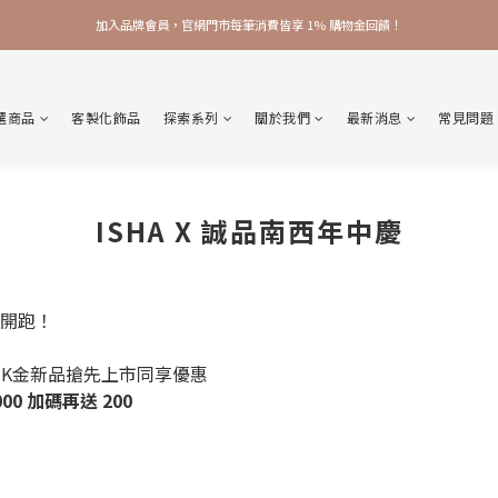
加入品牌會員，官網門市每筆消費皆享 1% 購物金回饋！
加入品牌會員，官網門市每筆消費皆享 1% 購物金回饋！
線上線下皆可累積 & 折抵購物金，再送 $50 入會禮
選商品
客製化飾品
探索系列
關於我們
最新消息
常見問題
加入品牌會員，官網門市每筆消費皆享 1% 購物金回饋！
ISHA X 誠品南西年中慶
活動開跑！
，K金新品搶先上市同享優惠
000 加碼再送 200