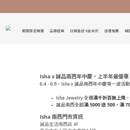
期間限定精選
品牌經典
日韓直送 K金系列
送禮推薦
精
Isha x 誠品南西年中慶，上半年最優惠
6.4 - 6.9，Isha x 誠品南西年中慶第一波
Isha Jewelry 全櫃
滿千折百無上限
誠品南西全館
滿 5000 送 500、滿 7
Isha 南西門市資訊
誠品生活南西店 4F