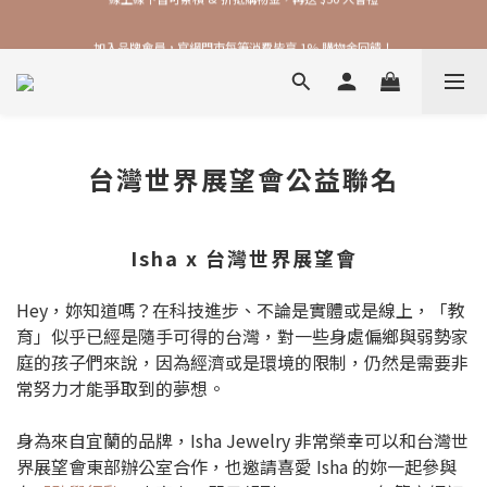
加入品牌會員，官網門市每筆消費皆享 1% 購物金回饋！
加入品牌會員，官網門市每筆消費皆享 1% 購物金回饋！
線上線下皆可累積 & 折抵購物金，再送 $50 入會禮
加入品牌會員，官網門市每筆消費皆享 1% 購物金回饋！
台灣世界展望會公益聯名
Isha x 台灣世界展望會
Hey，妳知道嗎？在科技進步、不論是實體或是線上，「教
育」似乎已經是隨手可得的台灣，對一些身處偏鄉與弱勢家
庭的孩子們來說，
因為經濟或是環境的限制，
仍然是需要非
常努力才能爭取到的夢想。
身為來自宜蘭的品牌，Isha Jewelry 非常榮幸可以和台灣世
界展望會東部辦公室合作，也邀請喜愛 Isha 的妳一起參與