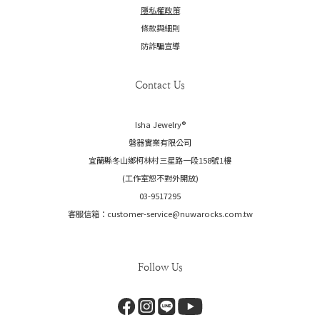
隱私權政策
條款與細則
防詐騙宣導
Contact Us
Isha Jewelry®️
磐器實業有限公司
宜蘭縣冬山鄉柯林村三星路一段158號1樓
(工作室恕不對外開放)
03-9517295
客服信箱：customer-service@nuwarocks.com.tw
Follow Us