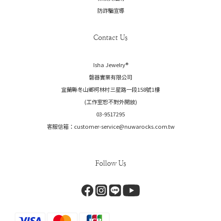
防詐騙宣導
Contact Us
Isha Jewelry®️
磐器實業有限公司
宜蘭縣冬山鄉柯林村三星路一段158號1樓
(工作室恕不對外開放)
03-9517295
客服信箱：customer-service@nuwarocks.com.tw
Follow Us