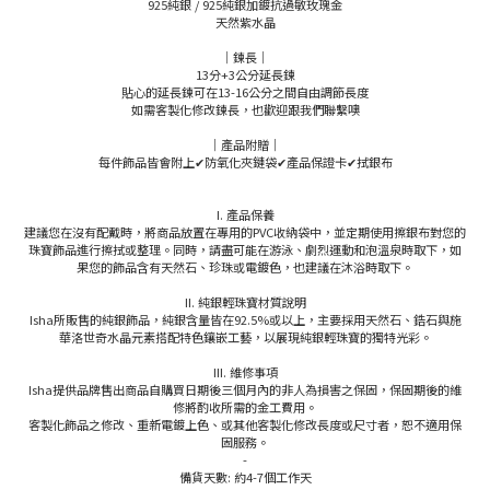
925純銀 / 925純銀加鍍抗過敏玫瑰金
天然紫水晶
｜鍊長｜
13分+3公分延長鍊
貼心的延長鍊可在13-16公分之間自由調節長度
如需客製化修改鍊長，也歡迎跟我們聯繫噢
｜產品附贈｜
每件飾品皆會附上✔防氧化夾鏈袋✔產品保證卡✔拭銀布
I. 產品保養
建議您在沒有配戴時，將商品放置在專用的PVC收納袋中，並定期使用擦銀布對您的
珠寶飾品進行擦拭或整理。同時，請盡可能在游泳、劇烈運動和泡溫泉時取下，如
果您的飾品含有天然石、珍珠或電鍍色，也建議在沐浴時取下。
II. 純銀輕珠寶材質說明
Isha所販售的純銀飾品，純銀含量皆在92.5%或以上，主要採用天然石、鋯石與施
華洛世奇水晶元素搭配特色鑲嵌工藝，以展現純銀輕珠寶的獨特光彩。
III. 維修事項
Isha提供品牌售出商品自購買日期後三個月內的非人為損害之保固，保固期後的維
修將酌收所需的金工費用。
客製化飾品之修改、重新電鍍上色、或其他客製化修改長度或尺寸者，恕不適用保
固服務。
-
備貨天數: 約4-7個工作天