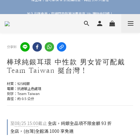
加入品牌會員，官網門市每筆消費皆享 1% 購物金回饋！
加入品牌會員，官網門市每筆消費皆享 1% 購物金回饋！
線上線下皆可累積 & 折抵購物金，再送 $50 入會禮
加入品牌會員，官網門市每筆消費皆享 1% 購物金回饋！
分享到
棒球純銀耳環 中性款 男女皆可配戴
Team Taiwan 挺台灣！
材質：925純銀
電鍍：抗過敏上色處理
刻字：Team Taiwan
直徑：約 0.5 公分
至
08/25 15:00
截止
全店，純銀全品項不限金額 93 折
全店，(台灣)全館滿 1000 享免運