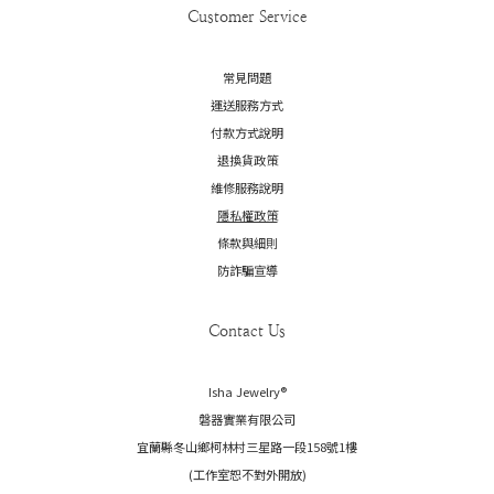
Customer Service
常見問題
運送服務方式
付款方式說明
退換貨政策
維修服務說明
隱私權政策
條款與細則
防詐騙宣導
Contact Us
Isha Jewelry®️
磐器實業有限公司
宜蘭縣冬山鄉柯林村三星路一段158號1樓
(工作室恕不對外開放)