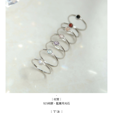
-
｜材質｜
925純銀、藍暈月光石
｜工法｜