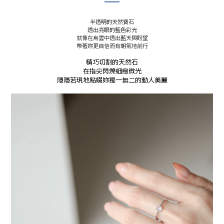
半透明的天然寶石
透出亮眼的藍色彩光
就像在烏雲中透出藍天與盼望
帶著妳更自信而有朝氣地前行
精巧切割的天然石
在指尖閃爍細緻微光
隱隱若現地點綴妳獨一無二的動人美麗