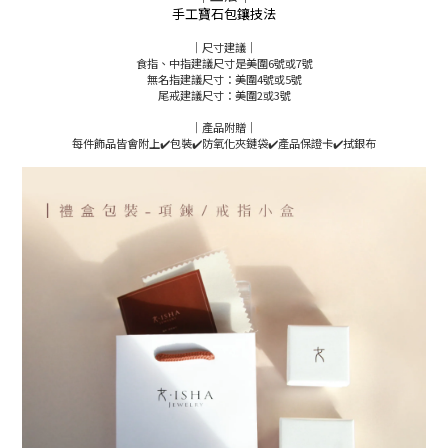
手工寶石包鑲技法
｜尺寸建議｜
食指、中指建議尺寸是美圍6號或7號
無名指建議尺寸：美圍4號或5號
尾戒建議尺寸：美圍2或3號
｜產品附贈｜
每件飾品皆會附上✔️包裝✔️防氧化夾鏈袋✔️產品保證卡✔️拭銀布