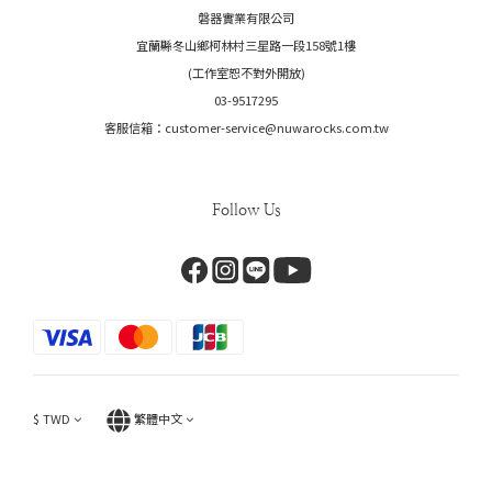
磐器實業有限公司
宜蘭縣冬山鄉柯林村三星路一段158號1樓
(工作室恕不對外開放)
03-9517295
客服信箱：customer-service@nuwarocks.com.tw
Follow Us
$
TWD
繁體中文