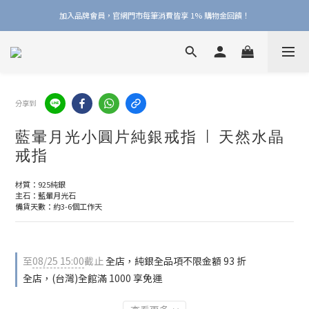
加入品牌會員，官網門市每筆消費皆享 1% 購物金回饋！
加入品牌會員，官網門市每筆消費皆享 1% 購物金回饋！
線上線下皆可累積 & 折抵購物金，再送 $50 入會禮
加入品牌會員，官網門市每筆消費皆享 1% 購物金回饋！
分享到
藍暈月光小圓片純銀戒指 | 天然水晶
戒指
材質：925純銀
主石：藍暈月光石
備貨天數：約3-6個工作天
至
08/25 15:00
截止
全店，純銀全品項不限金額 93 折
全店，(台灣)全館滿 1000 享免運