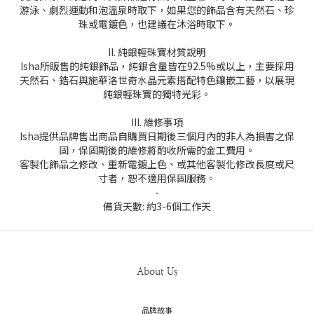
游泳、劇烈運動和泡溫泉時取下，如果您的飾品含有天然石、珍
珠或電鍍色，也建議在沐浴時取下。
II. 純銀輕珠寶材質說明
Isha所販售的純銀飾品，純銀含量皆在92.5%或以上，主要採用
天然石、鋯石與施華洛世奇水晶元素搭配特色鑲嵌工藝，以展現
純銀輕珠寶的獨特光彩。
III. 維修事項
Isha提供品牌售出商品自購買日期後三個月內的非人為損害之保
固，保固期後的維修將酌收所需的金工費用。
客製化飾品之修改、重新電鍍上色、或其他客製化修改長度或尺
寸者，恕不適用保固服務。
-
備貨天數: 約3-6個工作天
About Us
品牌故事