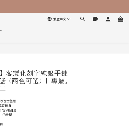
繁體中文
立即購買
】客製化刻字純銀手鍊
 (兩色可選) | 專屬。
二
加鍍玫瑰金色層
分延長鍊身
(不含例假日)
中的說明
明