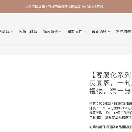
加入品牌會員，官網門市每筆消費皆享 1% 購物金回饋！
加入品牌會員，官網門市每筆消費皆享 1% 購物金回饋！
線上線下皆可累積 & 折抵購物金，再送 $50 入會禮
選商品
客製化飾品
探索系列
關於我們
最新消息
常見問題
加入品牌會員，官網門市每筆消費皆享 1% 購物金回饋！
【客製化系列
長圓牌。一句話
禮物。獨一無
材質：925純銀 / 925純銀
鍊長：13/15公分主鍊+3公
備貨天數：約10-12個工作天
字數限制：詳見商品規格選項
.
訂購前請仔細閱讀商品相關說
.