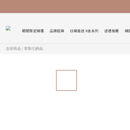
期間限定精選
品牌經典
日韓直送 K金系列
送禮推薦
精
全部商品
/
客製化飾品