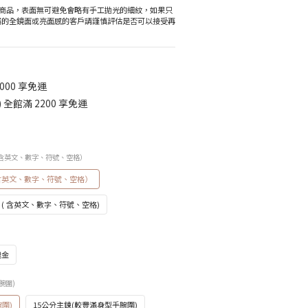
商品，表面無可避免會略有手工拋光的細紋，如果只
屬的全鏡面或亮面感的客戶請謹慎評估是否可以接受再
000 享免運
全館滿 2200 享免運
（ 含英文、數字、符號、空格）
含英文、數字、符號、空格）
 ( 含英文、數字、符號、空格)
瑰金
腕圍)
圍)
15公分主鍊(較豐滿身型手腕圍)