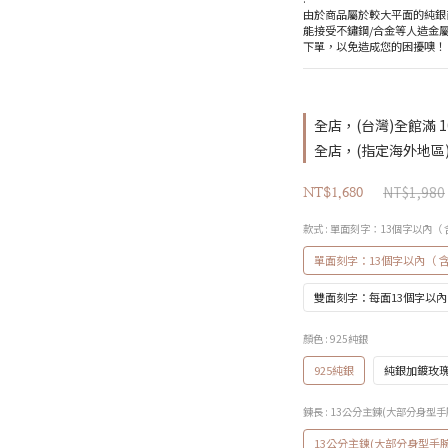
由於商品屬於較大平面的純銀
能接受不鏽鋼/合金等人造金
下單，以免造成您的困擾噢！
全店，(台灣)全館滿 1
全店，(指定海外地區) 
NT$1,980
NT$1,680
款式
: 單面刻字：13個字以內
單面刻字：13個字以內（ 
雙面刻字：每面13個字以內
顏色
: 925純銀
925純銀
純銀加鍍玫
鍊長
: 13公分主鍊(大部分身型手
13公分主鍊(大部分身型手腕