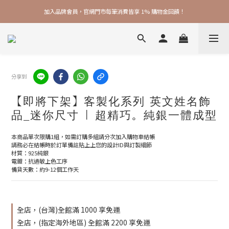
加入品牌會員，官網門市每筆消費皆享 1% 購物金回饋！
加入品牌會員，官網門市每筆消費皆享 1% 購物金回饋！
線上線下皆可累積 & 折抵購物金，再送 $50 入會禮
加入品牌會員，官網門市每筆消費皆享 1% 購物金回饋！
分享到
【即將下架】客製化系列 英文姓名飾
品_迷你尺寸 | 超精巧。純銀一體成型
本商品單次限購1組，如需訂購多組請分次加入購物車結帳
請務必在結帳時於訂單備註貼上上您的設計ID與訂製細節
材質：925純銀
電鍍：抗過敏上色工序
備貨天數：約9-12個工作天
全店，(台灣)全館滿 1000 享免運
全店，(指定海外地區) 全館滿 2200 享免運