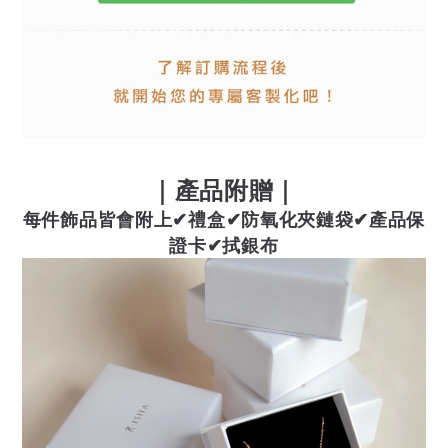
｜產品附贈｜
每件飾品皆會附上
✔禮盒
✔防氧化夾鏈袋✔產品保
證卡✔拭銀布