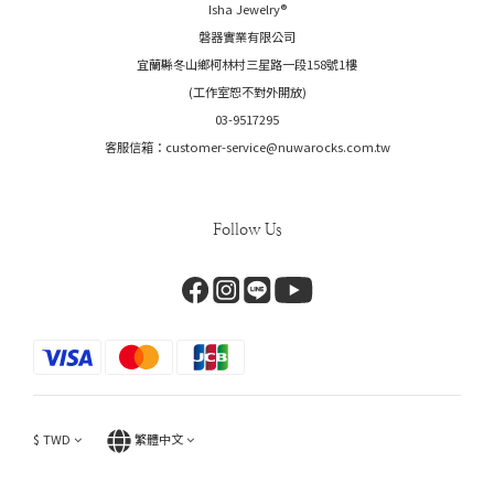
Isha Jewelry®️
磐器實業有限公司
宜蘭縣冬山鄉柯林村三星路一段158號1樓
(工作室恕不對外開放)
03-9517295
客服信箱：customer-service@nuwarocks.com.tw
Follow Us
$
TWD
繁體中文