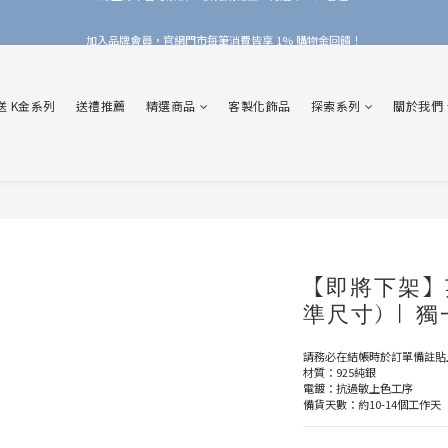
加入品牌會員，官網門市每筆消費皆享 1% 購物金回饋！
加入品牌會員，官網門市每筆消費皆享 1% 購物金回饋！
線上線下皆可累積 & 折抵購物金，再送 $50 入會禮
送 K金系列
送禮推薦
精選商品
客製化飾品
探索系列
關於我們
加入品牌會員，官網門市每筆消費皆享 1% 購物金回饋！
【即將下架】
準尺寸) |
請務必在結帳時於訂單備註貼
材質：925純銀
電鍍：抗過敏上色工序
備貨天數：約10-14個工作天