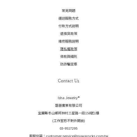
常見問題
運送服務方式
付款方式說明
退換貨政策
維修服務說明
隱私權政策
條款與細則
防詐騙宣導
Contact Us
Isha Jewelry®️
磐器實業有限公司
宜蘭縣冬山鄉柯林村三星路一段158號1樓
(工作室恕不對外開放)
03-9517295
客服信箱：customer-service@nuwarocks.com.tw