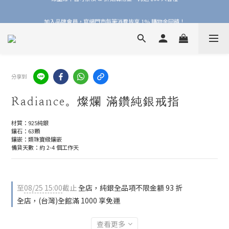
加入品牌會員，官網門市每筆消費皆享 1% 購物金回饋！
加入品牌會員，官網門市每筆消費皆享 1% 購物金回饋！
線上線下皆可累積 & 折抵購物金，再送 $50 入會禮
加入品牌會員，官網門市每筆消費皆享 1% 購物金回饋！
分享到
Radiance。燦爛 滿鑽純銀戒指
材質：925純銀
鑲石：63顆
鑲嵌：類珠寶級鑲嵌
備貨天數：約 2-4 個工作天
至
08/25 15:00
截止
全店，純銀全品項不限金額 93 折
全店，(台灣)全館滿 1000 享免運
查看更多