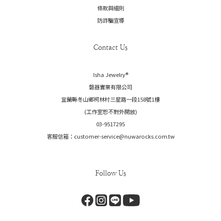
條款與細則
防詐騙宣導
Contact Us
Isha Jewelry®️
磐器實業有限公司
宜蘭縣冬山鄉柯林村三星路一段158號1樓
(工作室恕不對外開放)
03-9517295
客服信箱：customer-service@nuwarocks.com.tw
Follow Us