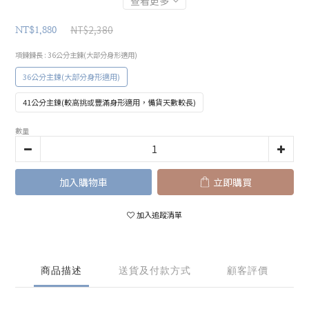
查看更多
NT$2,380
NT$1,880
項鍊鍊長
: 36公分主鍊(大部分身形適用)
36公分主鍊(大部分身形適用)
41公分主鍊(較高挑或豐滿身形適用，備貨天數較長)
數量
加入購物車
立即購買
加入追蹤清單
商品描述
送貨及付款方式
顧客評價