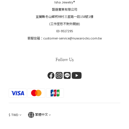
Isha Jewelry®️
磐器實業有限公司
宜蘭縣冬山鄉柯林村三星路一段158號1樓
(工作室恕不對外開放)
03-9517295
客服信箱：customer-service@nuwarocks.com.tw
Follow Us
$
TWD
繁體中文