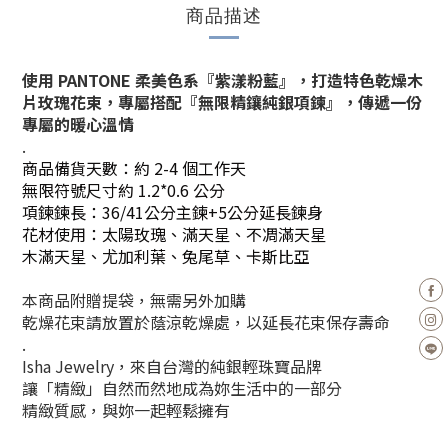
商品描述
使用 PANTONE 柔美色系『紫漾粉藍』，
打造特色乾燥木
片玫瑰花束，
專屬搭配『無限精鑲純銀項鍊』，
傳遞一份
專屬的暖心溫情
.
商品備貨天數：約 2-4 個工作天
無限符號尺寸約 1.2*0.6 公分
項鍊鍊長：36/41公分主鍊+5公分延長鍊身
花材使用：太陽玫瑰、滿天星、不凋滿天星
木滿天星、
尤加利葉、兔尾草、卡斯比亞
本商品附贈提袋，無需另外加購
乾燥花束請放置於蔭涼乾燥處，以延長花束保存壽命
.
Isha Jewelry，來自台灣的純銀輕珠寶品牌
讓「精緻」自然而然地成為妳生活中的一部分
精緻質感，與妳一起輕鬆擁有