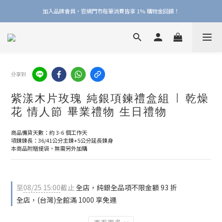
加入品牌會員，官網門市每筆消費皆享 1% 購物金回饋！
加入品牌會員，官網門市每筆消費皆享 1% 購物金回饋！
線上線下皆可累積 & 折抵購物金，再送 $50 入會禮
加入品牌會員，官網門市每筆消費皆享 1% 購物金回饋！
分享到
紫漾木片玫瑰 純銀項鍊禮盒組 | 乾燥
花 情人節 畢業禮物 生日禮物
商品備貨天數：約 3-6 個工作天
項鍊鍊長：36/41公分主鍊+5公分延長鍊身
本商品附贈提袋，無需另外加購
至
08/25 15:00
截止
全店，純銀全品項不限金額 93 折
全店，(台灣)全館滿 1000 享免運