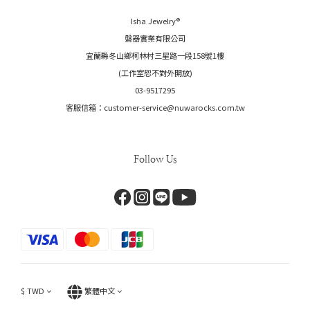
Isha Jewelry®️
磐器實業有限公司
宜蘭縣冬山鄉柯林村三星路一段158號1樓
(工作室恕不對外開放)
03-9517295
客服信箱：customer-service@nuwarocks.com.tw
Follow Us
$
TWD
繁體中文