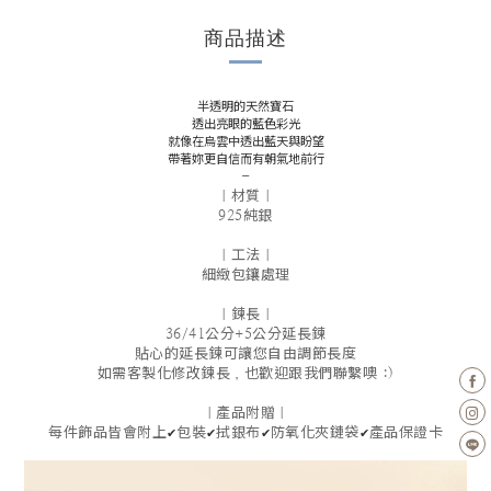
商品描述
半透明的天然寶石
透出亮眼的藍色彩光
就像在烏雲中透出藍天與盼望
帶著妳更自信而有朝氣地前行
-
｜材質｜
925純銀
｜工法｜
細緻包鑲處理
｜鍊長｜
36/41公分+5公分延長鍊
貼心的延長鍊可讓您自由調節長度
如需客製化修改鍊長，也歡迎跟我們聯繫噢 :)
｜產品附贈｜
✔
✔
✔
✔
每件飾品皆會附上
包裝
拭銀布
防氧化夾鏈袋
產品保證卡