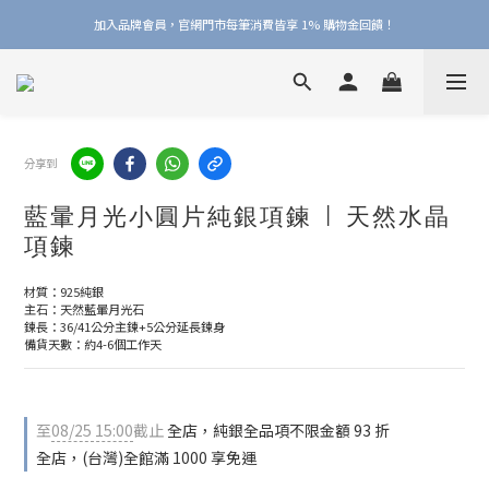
加入品牌會員，官網門市每筆消費皆享 1% 購物金回饋！
加入品牌會員，官網門市每筆消費皆享 1% 購物金回饋！
線上線下皆可累積 & 折抵購物金，再送 $50 入會禮
加入品牌會員，官網門市每筆消費皆享 1% 購物金回饋！
分享到
藍暈月光小圓片純銀項鍊 | 天然水晶
項鍊
材質：925純銀
主石：天然藍暈月光石
鍊長：36/41公分主鍊+5公分延長鍊身
備貨天數：約4-6個工作天
至
08/25 15:00
截止
全店，純銀全品項不限金額 93 折
全店，(台灣)全館滿 1000 享免運