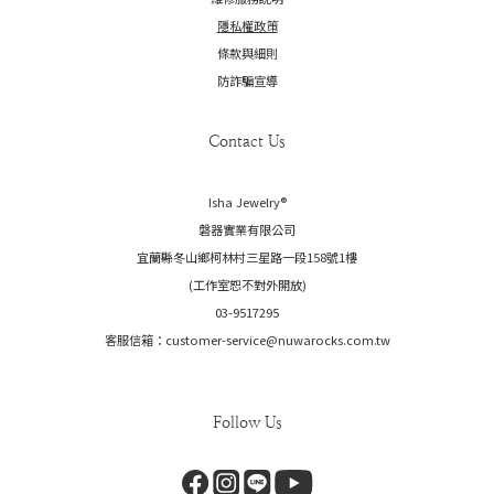
隱私權政策
條款與細則
防詐騙宣導
Contact Us
Isha Jewelry®️
磐器實業有限公司
宜蘭縣冬山鄉柯林村三星路一段158號1樓
(工作室恕不對外開放)
03-9517295
客服信箱：customer-service@nuwarocks.com.tw
Follow Us