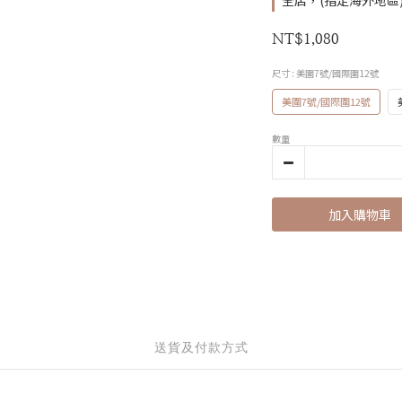
全店，(指定海外地區) 
NT$1,080
尺寸
: 美圍7號/國際圍12號
美圍7號/國際圍12號
數量
加入購物車
送貨及付款方式