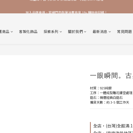
加入品牌會員，官網門市每筆消費皆享 1% 購物金回饋！
加入品牌會員，官網門市每筆消費皆享 1% 購物金回饋！
線上線下皆可累積 & 折抵購物金，再送 $50 入會禮
選商品
客製化飾品
探索系列
關於我們
最新消息
常見問題
加入品牌會員，官網門市每筆消費皆享 1% 購物金回饋！
一眼瞬間。古
材質：925純銀
工序：一體成型雕花鏤空處理
鋯石：精選經典白鋯石
備貨天數：約 3-5 個工作天
全店，(台灣)全館滿 1