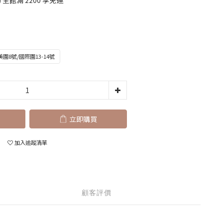
全館滿 2200 享免運
美圍8號/國際圍13-14號
立即購買
加入追蹤清單
顧客評價