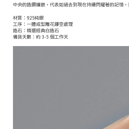
中央的鋯鑽鑲嵌，代表如過去到現在持續閃耀著的記憶，
材質：925純銀
工序：一體成型雕花鏤空處理
鋯石：精選經典白鋯石
備貨天數：約 3-5 個工作天