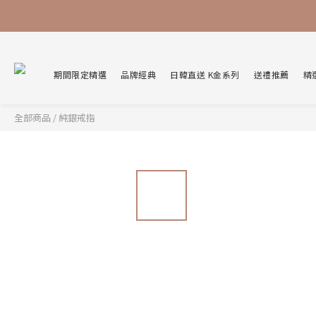
期間限定精選
品牌經典
日韓直送 K金系列
送禮推薦
精
全部商品
/
純銀戒指