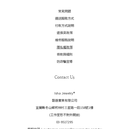
常見問題
運送服務方式
付款方式說明
退換貨政策
維修服務說明
隱私權政策
條款與細則
防詐騙宣導
Contact Us
Isha Jewelry®️
磐器實業有限公司
宜蘭縣冬山鄉柯林村三星路一段158號1樓
(工作室恕不對外開放)
03-9517295