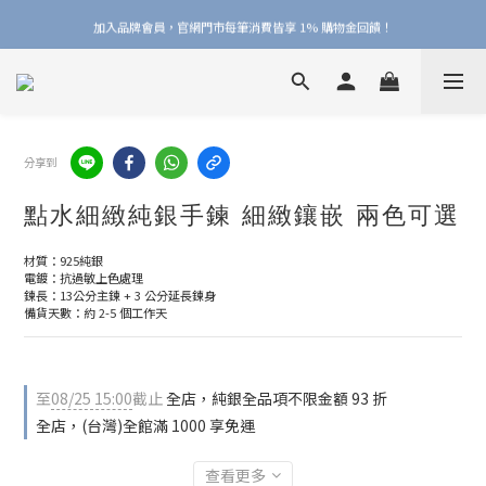
加入品牌會員，官網門市每筆消費皆享 1% 購物金回饋！
加入品牌會員，官網門市每筆消費皆享 1% 購物金回饋！
線上線下皆可累積 & 折抵購物金，再送 $50 入會禮
加入品牌會員，官網門市每筆消費皆享 1% 購物金回饋！
分享到
點水細緻純銀手鍊 細緻鑲嵌 兩色可選
材質：925純銀
電鍍：抗過敏上色處理
鍊長：13公分主鍊 + 3 公分延長鍊身
備貨天數：約 2-5 個工作天
至
08/25 15:00
截止
全店，純銀全品項不限金額 93 折
全店，(台灣)全館滿 1000 享免運
查看更多