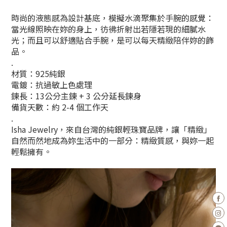
時尚的液態感為設計基底，
模擬水滴聚集於手腕的感覺：
當
光線照映在妳的身上，
彷彿折射出若隱若現的細膩水
光；
而且可以舒適貼合手腕，是可以每天精緻陪伴妳的飾
品。
.
材質：925純銀
電鍍：抗過敏上色處理
鍊長：13公分主鍊 + 3 公分延長鍊身
備貨天數：約 2-4 個工作天
.
Isha Jewelry，來自台灣的純銀輕珠寶品牌，讓「精緻」
自然而然地成為妳生活中的一部分：精緻質感，與妳一起
輕鬆擁有。