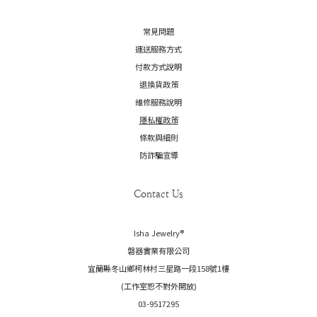
常見問題
運送服務方式
付款方式說明
退換貨政策
維修服務說明
隱私權政策
條款與細則
防詐騙宣導
Contact Us
Isha Jewelry®️
磐器實業有限公司
宜蘭縣冬山鄉柯林村三星路一段158號1樓
(工作室恕不對外開放)
03-9517295