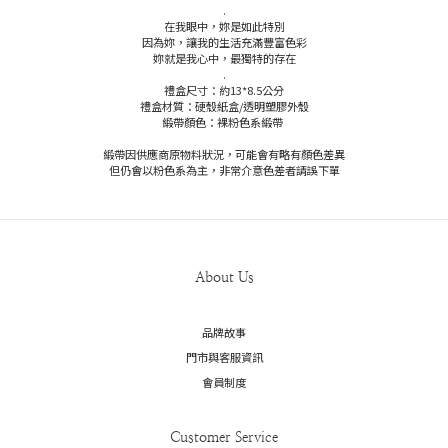
.
在我眼中，妳是如此特別
因為妳，讓我的生活充滿豐富色彩
妳就是我心中，最獨特的存在
.
禮盒尺寸：約13*8.5公分
禮盒材質：硬殼紙盒/透明塑膠外殼
緞帶顏色：裸粉色系緞帶
緞帶因供應商原物料狀況，可能會有略有顏色差異
但仍會以粉色系為主，非常介意色差者請誤下單
About Us
品牌故事
門市與客服資訊
會員制度
Customer Service