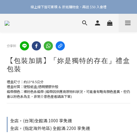
加入品牌會員，官網門市每筆消費皆享 1% 購物金回饋！
線上線下皆可累積 & 折抵購物金，再送 $50 入會禮
加入品牌會員，官網門市每筆消費皆享 1% 購物金回饋！
分享到
【包裝加購】「妳是獨特的存在」禮盒
包裝
禮盒尺寸：約13*8.5公分
禮盒材質：硬殼紙盒/透明塑膠外殼
緞帶顏色：裸粉色系緞帶 (緞帶因供應商原物料狀況，可能會有略有顏色差異，但仍
會以粉色系為主，非常介意色差者請誤下單)
全店，(台灣)全館滿 1000 享免運
全店，(指定海外地區) 全館滿 2200 享免運