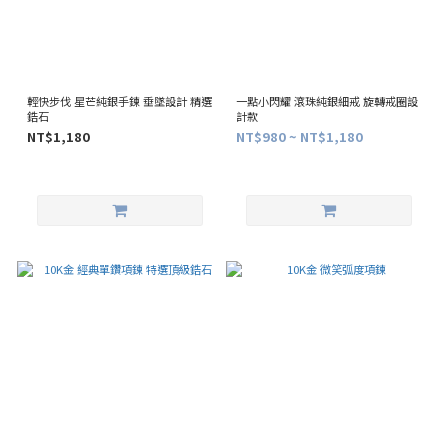
輕快步伐 星芒純銀手鍊 垂墜設計 精選
一點小閃耀 滾珠純銀細戒 旋轉戒圈設
鋯石
計款
NT$1,180
NT$980 ~ NT$1,180