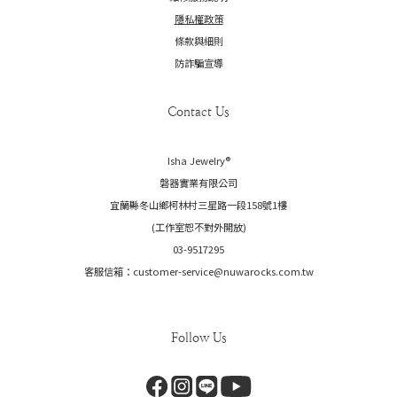
隱私權政策
條款與細則
防詐騙宣導
Contact Us
Isha Jewelry®️
磐器實業有限公司
宜蘭縣冬山鄉柯林村三星路一段158號1樓
(工作室恕不對外開放)
03-9517295
客服信箱：customer-service@nuwarocks.com.tw
Follow Us