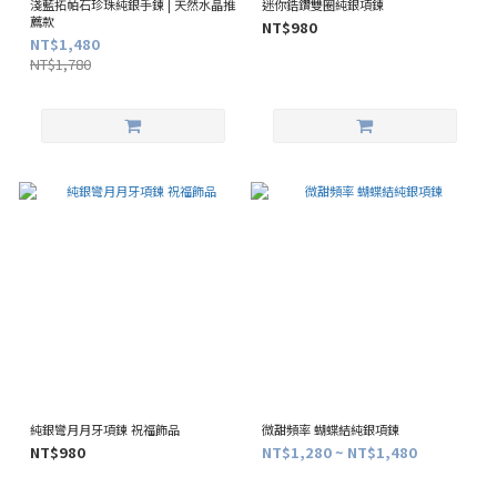
淺藍拓帕石珍珠純銀手鍊 | 天然水晶推
迷你鋯鑽雙圈純銀項鍊
薦款
NT$980
NT$1,480
NT$1,780
純銀彎月月牙項鍊 祝福飾品
微甜頻率 蝴蝶結純銀項鍊
NT$980
NT$1,280 ~ NT$1,480