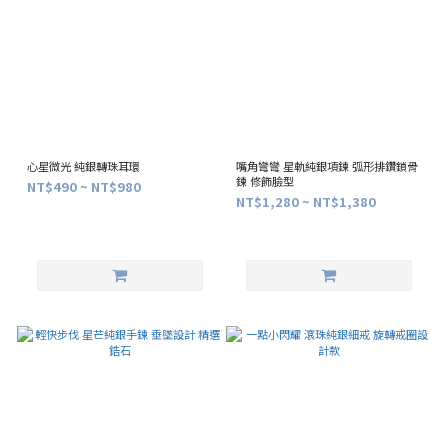
心星微光 純銀轉珠耳環
嘴角彎彎 星軌純銀項鍊 弧形排鑽鎖骨
鍊 修飾臉型
NT$490 ~ NT$980
NT$1,280 ~ NT$1,380