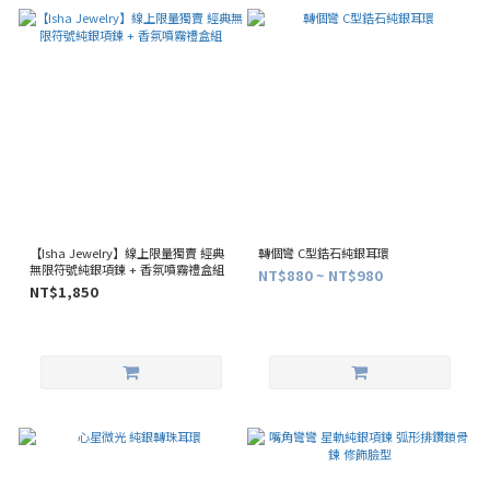
【Isha Jewelry】線上限量獨賣 經典
轉個彎 C型鋯石純銀耳環
無限符號純銀項鍊 + 香氛噴霧禮盒組
NT$880 ~ NT$980
NT$1,850