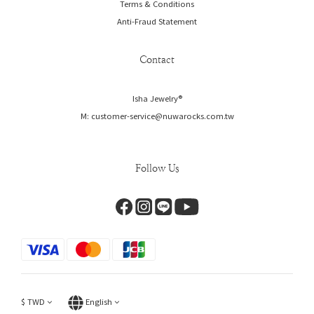
Terms & Conditions
Anti-Fraud Statement
Contact
Isha Jewelry®️
M: customer-service@nuwarocks.com.tw
Follow Us
$
TWD
English