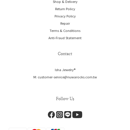
Shop & Delivery
Return Policy
Privacy Policy
Repair
Terms & Conditions
Anti-Fraud Statement
Contact
Isha Jewelry®️
M: customer-service@nuwarocks.com.tw
Follow Us