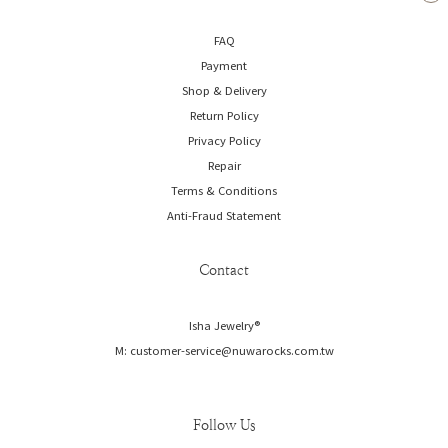
FAQ
Payment
Shop & Delivery
Return Policy
Privacy Policy
Repair
Terms & Conditions
Anti-Fraud Statement
Contact
Isha Jewelry®️
M: customer-service@nuwarocks.com.tw
Follow Us