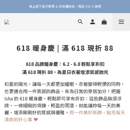
線上線下皆可累積 & 折抵購物金，再送 $50 入會禮
加入品牌會員，官網門市每筆消費皆享 1% 購物金回饋！
加入品牌會員，官網門市每筆消費皆享 1% 購物金回饋！
618 暖身慶 | 滿 618 現折 88
618 品牌暖身慶：6.2 - 6.8 輕鬆享折扣
滿 618 現折 88，為夏日衣著增添質感微光
初夏的陽光，讓每一天都更加耀眼。
衣著變得輕便的同時，
也更適合用一件質感的飾品，
來為日常的穿搭加分！
把握
Isha 的 618 暖身慶，輕鬆即可享有折扣：
這些飾品無須浮
誇，一條細緻的項鍊、輕盈的耳環，就能讓妳每一天的美
麗，增添剛剛好的質感與優雅。
用一件美好新飾，點亮每天
清爽的好心事 ❤️