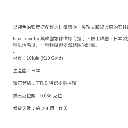
以特色的弧度
搭配經典排鑽鑲嵌，
展現文藝復興感的石柱
Isha Jewelry 與韓國夥伴供應商攜手，推出韓國、日本
種生活態度、一種輕鬆但依然精緻的點綴。
.
材質：10K金 (K10 Gold)
生產國：日本
鑽石等級：TTLB 特選極淡棕鑽
鑽石克拉數：0.036 克拉
備貨天數：約 2-4 個工作天