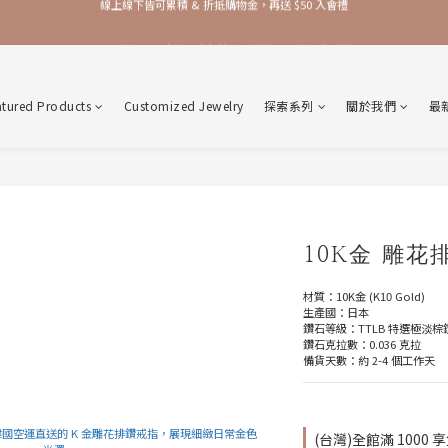
加入品牌會員，官網門市每筆消費皆享 1% 購物金回饋！
加入品牌會員，官網門市每筆消費皆享 1% 購物金回饋！
atured Products
Customized Jewelry
探索系列
關於我們
最
10K金 雕花
材質：10K金 (K10 Gold)
生產國：日本
鑽石等級：TTLB 特選極淡棕
鑽石克拉數：0.036 克拉
備貨天數：約 2-4 個工作天
(台灣)全館滿 1000 享免