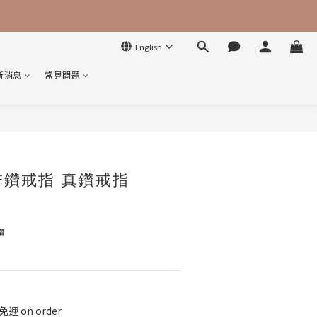
English
新消息
常見問題
BUY NOW
排鑽戒指 真鑽戒指
鑽
運 on order