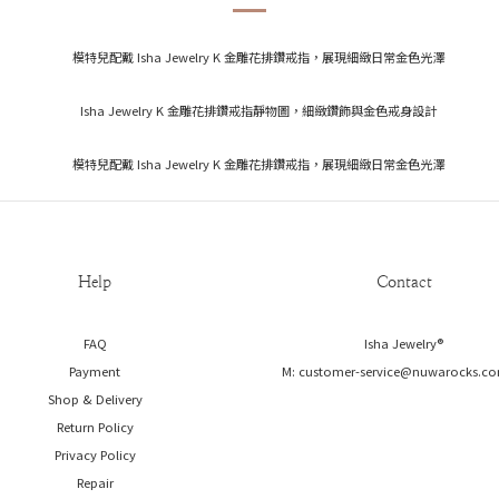
Help
Contact
FAQ
Isha Jewelry®️
Payment
M: customer-service@nuwarocks.co
Shop & Delivery
Return Policy
Privacy Policy
Repair