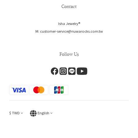
Contact
Isha Jewelry®️
M: customer-service@nuwarocks.com.tw
Follow Us
$
TWD
English