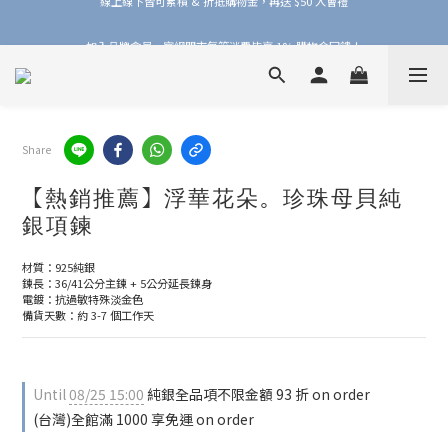
加入品牌會員，官網門市每筆消費皆享 1% 購物金回饋！
加入品牌會員，官網門市每筆消費皆享 1% 購物金回饋！
線上線下皆可累積 & 折抵購物金，再送 $50 入會禮
加入品牌會員，官網門市每筆消費皆享 1% 購物金回饋！
Share
【熱銷推薦】浮華花朵。珍珠母貝純
銀項鍊
材質：925純銀
鍊長：36/41公分主鍊 + 5公分延長鍊身
電鍍：抗過敏特殊淡金色
備貨天數：約 3-7 個工作天
Until
08/25 15:00
純銀全品項不限金額 93 折 on order
(台灣)全館滿 1000 享免運 on order