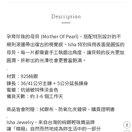
Description
孕育珍珠的母貝 (Mother Of Pearl)，
搭配特別設計的不
規則滾邊帶出復古的視覺感。
Isha 特別採用表面是圓弧的
母貝，
每一片都需要手工執磨出角度，讓貝殼的
反光更加
圓潤、折射出的光澤也會更豐富飽滿。
.
材質：925純銀
鍊長：36/41公分主鍊 + 5公分延長鍊身
電鍍：抗過敏特殊淡金色
備貨天數：約 3-6 個工作天
商品皆會附贈：拭銀布、防氧化夾鏈袋、購買證明書
.
Isha Jewelry，來自台灣的純銀輕珠寶品牌
讓「精緻」自然而然地成為妳生活中的一部分