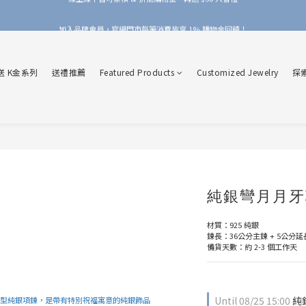
加入品牌會員，官網門市每筆消費皆享 1% 購物金回饋！
加入品牌會員，官網門市每筆消費皆享 1% 購物金回饋！
線上線下皆可累積 & 折抵購物金，再送 $50 入會禮
送 K金系列
送禮推薦
Featured Products
Customized Jewelry
探
加入品牌會員，官網門市每筆消費皆享 1% 購物金回饋！
純銀彎月月牙
材質：925 純銀
鍊長：36公分主鍊 + 5公分
備貨天數：約 2-3 個工作天
Until
08/25 15:00
純銀