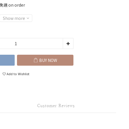
運 on order
Show more
BUY NOW
Add to Wishlist
Customer Reviews