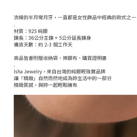
流線的半月彎月牙，一直都是女性飾品中經典的款式之一
.
材質：925 純銀
鍊長：36公分主鍊 + 5公分延長鍊身
備貨天數：約 2-3 個工作天
商品皆會附贈收納袋、擦銀布、購買證明書
.
Isha Jewelry，來自台灣的純銀輕珠寶品牌
讓「精緻」自然而然地成為妳生活中的一部分
精緻質感，與妳一起輕鬆擁有