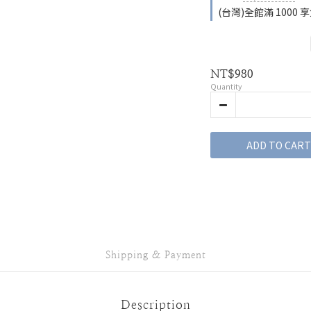
(台灣)全館滿 1000 享免
NT$980
Quantity
ADD TO CART
Shipping & Payment
Description