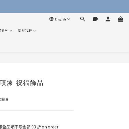
English
索系列
關於我們
BUY NOW
項鍊 祝福飾品
延長鍊身
全品項不限金額 93 折 on order