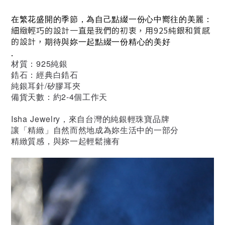
在繁花盛開的季節，
為自己點綴一份心中嚮往的美麗：
細緻輕巧的設計一直是我們的初衷，用925純銀和質感
的設計，
期待與妳一起點綴一份精心的美好
.
材質：925純銀
鋯石：經典白鋯石
純銀耳針/矽膠耳夾
備貨天數：約2-4個工作天
Isha Jewelry，來自台灣的純銀輕珠寶品牌
讓「精緻」自然而然地成為妳生活中的一部分
精緻質感，與妳一起輕鬆擁有