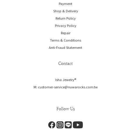
Payment
Shop & Delivery
Return Policy
Privacy Policy
Repair
Terms & Conditions
Anti-Fraud Statement
Contact
Isha Jewelry®️
M: customer-service@nuwarocks.com.tw
Follow Us