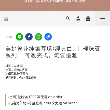
加入品牌會員，官網門市每筆消費皆享 1% 購物金回饋！
加入品牌會員，官網門市每筆消費皆享 1% 購物金回饋！
線上線下皆可累積 & 折抵購物金，再送 $50 入會禮
加入品牌會員，官網門市每筆消費皆享 1% 購物金回饋！
Share
美好繁花純銀耳環(經典白) | 輕珠寶
系列 | 可改夾式。氣質優雅
材質：925純銀
鋯石：經典白鋯石
純銀耳針/矽膠耳夾
備貨天數：約2-4個工作天
(台灣)全館滿 1000 享免運 on order
(指定海外地區) 全館滿 2200 享免運 on order