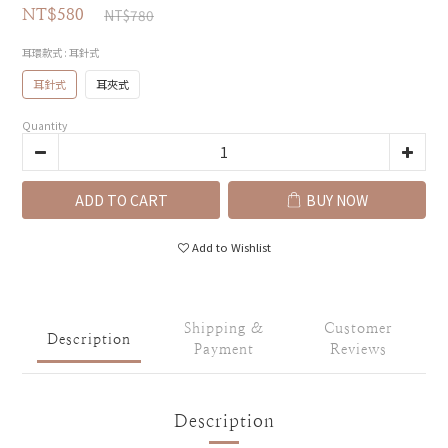
NT$780
NT$580
耳環款式
: 耳針式
耳針式
耳夾式
Quantity
ADD TO CART
BUY NOW
Add to Wishlist
Shipping &
Customer
Description
Payment
Reviews
Description