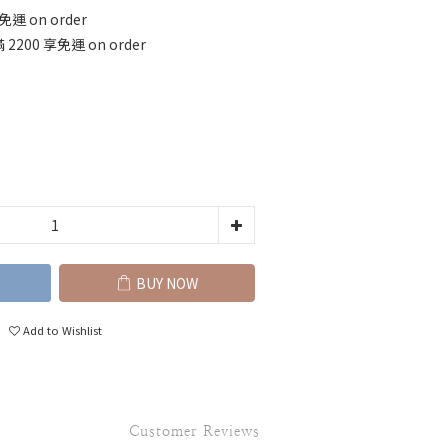
運 on order
200 享免運 on order
BUY NOW
Add to Wishlist
Customer Reviews