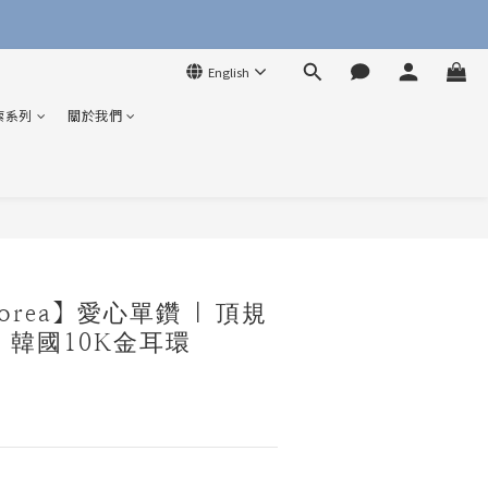
English
索系列
關於我們
BUY NOW
Korea】愛心單鑽 | 頂規
石 韓國10K金耳環