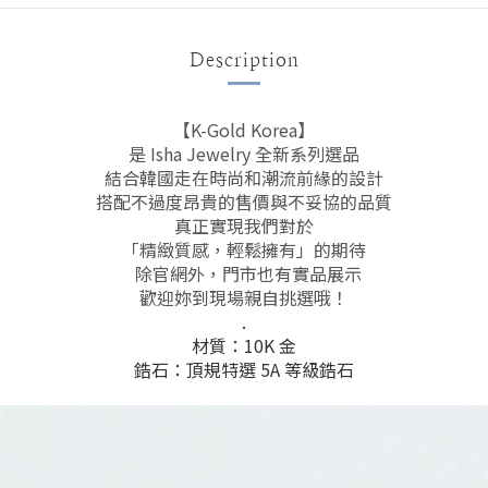
Description
【K-Gold Korea】
是 Isha Jewelry 全新系列選品
結合韓國走在時尚和潮流前緣的設計
搭配不過度昂貴的售價與不妥協的品質
真正實現我們對於
「精緻質感，輕鬆擁有」的期待
除官網外，門市也有實品展示
歡迎妳到現場親自挑選哦！
.
材質：10K 金
鋯石：頂規特選 5A 等級鋯石