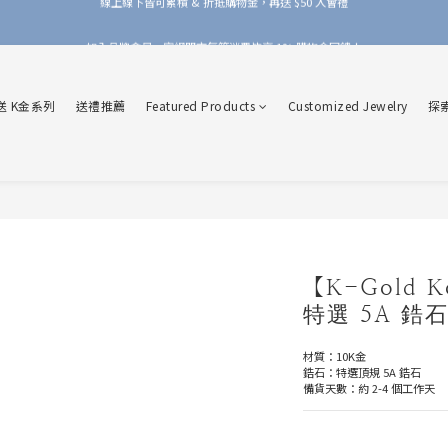
加入品牌會員，官網門市每筆消費皆享 1% 購物金回饋！
加入品牌會員，官網門市每筆消費皆享 1% 購物金回饋！
線上線下皆可累積 & 折抵購物金，再送 $50 入會禮
送 K金系列
送禮推薦
Featured Products
Customized Jewelry
探
加入品牌會員，官網門市每筆消費皆享 1% 購物金回饋！
【K-Gold 
特選 5A 鋯
材質：10K金
鋯石：特選頂規 5A 鋯石
備貨天數：約 2-4 個工作天