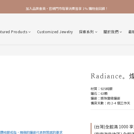
加入品牌會員，官網門市每筆消費皆享 1% 購物金回饋！
加入品牌會員，官網門市每筆消費皆享 1% 購物金回饋！
線上線下皆可累積 & 折抵購物金，再送 $50 入會禮
atured Products
Customized Jewelry
探索系列
關於我們
最
加入品牌會員，官網門市每筆消費皆享 1% 購物金回饋！
Radianc
材質：925純銀
鑲石：63顆
鑲嵌：類珠寶級鑲嵌
備貨天數：約 2-4 個工作天
(台灣)全館滿 1000 享免