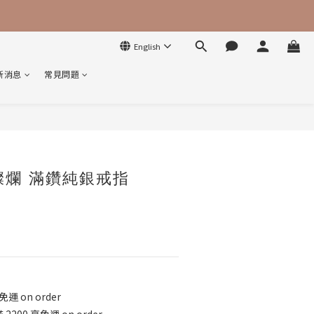
English
新消息
常見問題
BUY NOW
e。燦爛 滿鑽純銀戒指
運 on order