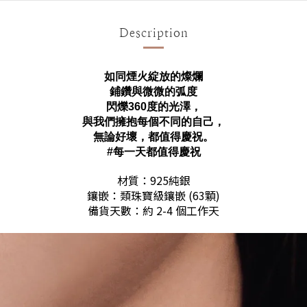
Description
如同煙火綻放的燦爛
鋪鑽與微微的弧度
閃爍360度的光澤，
與我們擁抱每個不同的自己，
無論好壞，都值得慶祝。
#每一天都值得慶祝
材質：925純銀
鑲嵌：類珠寶級鑲嵌 (63顆)
備貨天數：約 2-4 個工作天