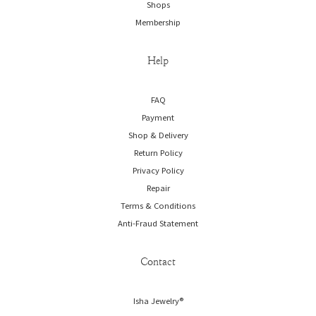
Shops
Membership
Help
FAQ
Payment
Shop & Delivery
Return Policy
Privacy Policy
Repair
Terms & Conditions
Anti-Fraud Statement
Contact
Isha Jewelry®️