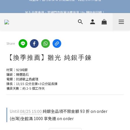
加入品牌會員，官網門市每筆消費皆享 1% 購物金回饋！
加入品牌會員，官網門市每筆消費皆享 1% 購物金回饋！
線上線下皆可累積 & 折抵購物金，再送 $50 入會禮
加入品牌會員，官網門市每筆消費皆享 1% 購物金回饋！
Share
【換季推薦】雛光 純銀手鍊
材質：925純銀
鑲嵌：精選鋯石
電鍍：抗過敏上色處理
鍊長：13/15 公分主鍊+3公分延長鍊
備貨天數：約 2-5 個工作天
Until
08/25 15:00
純銀全品項不限金額 93 折 on order
(台灣)全館滿 1000 享免運 on order