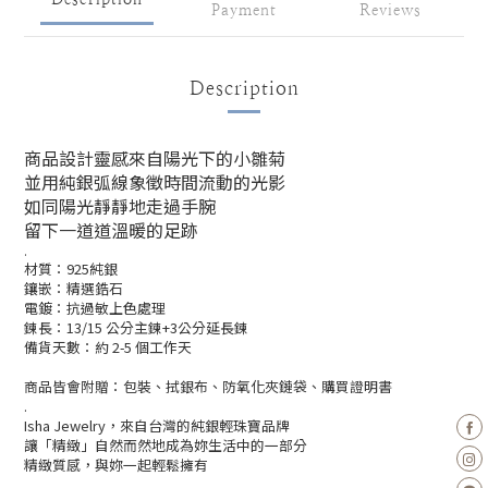
Payment
Reviews
Description
商品設計靈感來自陽光下的小雛菊
並用純銀弧線象徵時間流動的光影
如同陽光靜靜地走過手腕
留下一道道溫暖的足跡
.
材質：925純銀
鑲嵌：精選鋯石
電鍍：抗過敏上色處理
鍊長：13/15 公分主鍊+3公分延長鍊
備貨天數：約 2-5 個工作天
商品皆會附贈：包裝、拭銀布、防氧化夾鏈袋、購買證明書
.
Isha Jewelry，來自台灣的純銀輕珠寶品牌
讓「精緻」自然而然地成為妳生活中的一部分
精緻質感，與妳一起輕鬆擁有