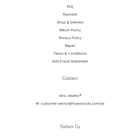
FAQ
Payment
Shop & Delivery
Return Policy
Privacy Policy
Repair
Terms & Conditions
Anti-Fraud Statement
Contact
Isha Jewelry®️
M: customer-service@nuwarocks.com.tw
Follow Us