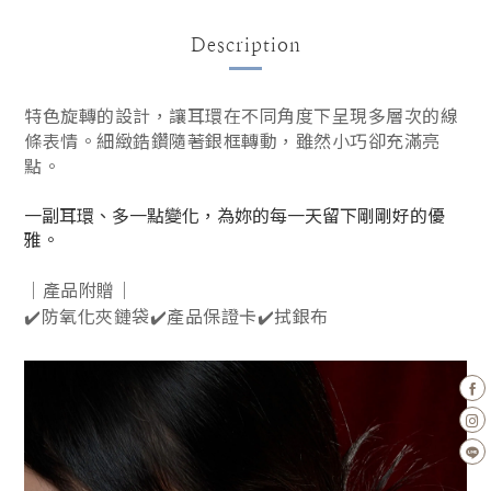
Description
特色旋轉的設計，讓耳環在不同角度下呈現多層次的線
條表情。細緻鋯鑽隨著銀框轉動，雖然小巧卻充滿亮
點。
一副耳環、多一點變化，為妳的每一天留下剛剛好的優
雅。
｜產品附贈｜
✔️防氧化夾鏈袋✔️產品保證卡✔️拭銀布