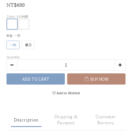
NT$680
Color
: 925純銀
數量
: 一對
一對
單只
Quantity
ADD TO CART
BUY NOW
Add to Wishlist
Shipping &
Customer
Description
Payment
Reviews