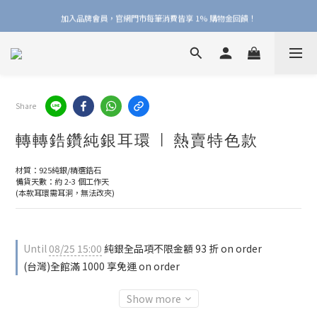
加入品牌會員，官網門市每筆消費皆享 1% 購物金回饋！
加入品牌會員，官網門市每筆消費皆享 1% 購物金回饋！
線上線下皆可累積 & 折抵購物金，再送 $50 入會禮
加入品牌會員，官網門市每筆消費皆享 1% 購物金回饋！
Share
轉轉鋯鑽純銀耳環 | 熱賣特色款
材質：925純銀/精選鋯石
備貨天數：約 2-3 個工作天
(本款耳環需耳洞，無法改夾)
Until
08/25 15:00
純銀全品項不限金額 93 折 on order
(台灣)全館滿 1000 享免運 on order
Show more