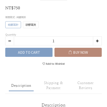
NT$750
耳環款式
: 純銀耳針
純銀耳針
矽膠耳夾
Quantity
ADD TO CART
BUY NOW
Add to Wishlist
Shipping &
Customer
Description
Payment
Reviews
Description