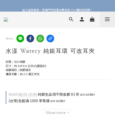
加入品牌會員，官網門市每筆消費皆享 1% 購物金回饋！
加入品牌會員，官網門市每筆消費皆享 1% 購物金回饋！
線上線下皆可累積 & 折抵購物金，再送 $50 入會禮
加入品牌會員，官網門市每筆消費皆享 1% 購物金回饋！
Share
水漾 Watery 純銀耳環 可改耳夾
材質：925 純銀
尺寸：約 0.8*0.4 公分(凸面設計)
純銀耳針 / 矽膠耳夾
備貨天數：約 2-3 個工作天
Until
08/25 15:00
純銀全品項不限金額 93 折 on order
(台灣)全館滿 1000 享免運 on order
Show more