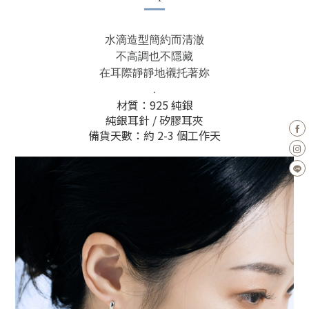
水滴造型簡約而清澈
不高調也不隱藏
在耳際靜靜地襯托著妳
.
材質：925 純銀
純銀耳針 / 矽膠耳夾
備貨天數：約 2-3 個工作天