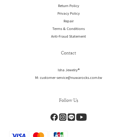
Return Policy
Privacy Policy
Repair
Terms & Conditions
Anti-Fraud Statement
Contact
Isha Jewelry®️
M: customer-service@nuwarocks.com.tw
Follow Us