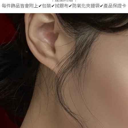
每件飾品皆會附上
✔
包裝
✔
拭銀布
✔
防氧化夾鏈袋
✔
產品保證卡