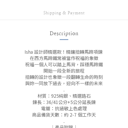
Shipping & Payment
Description
Isha 設計師精選款！精鑲扭轉馬蹄項鍊
在西方馬蹄鐵常被當作祝福的象徵
祝福一個人可以
踏上馬背，踩穩馬蹄鐵
開始一段全新的旅程
扭轉的設計也象徵一段翻轉生命的時刻
與妳一同放下過去，迎向不一樣的未來
.
材質：925純銀、精選鋯石
鍊長：36/41公分+5公分延長鍊
電鍍：抗過敏上色處理
商品備貨天數：約 2-7 個工作天
.
｜產品附贈｜