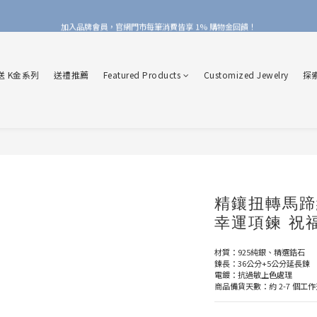
加入品牌會員，官網門市每筆消費皆享 1% 購物金回饋！
加入品牌會員，官網門市每筆消費皆享 1% 購物金回饋！
線上線下皆可累積 & 折抵購物金，再送 $50 入會禮
送 K金系列
送禮推薦
Featured Products
Customized Jewelry
探
加入品牌會員，官網門市每筆消費皆享 1% 購物金回饋！
精鑲扭轉馬蹄
幸運項鍊 祝
材質：925純銀、精選鋯石
鍊長：36公分+5公分延長鍊
電鍍：抗過敏上色處理
商品備貨天數：約 2-7 個工作