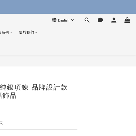
English
索系列
關於我們
BUY NOW
純銀項鍊 品牌設計款
福飾品
天