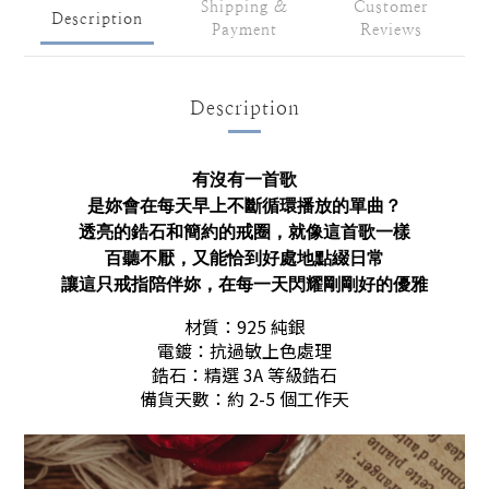
Shipping &
Customer
Description
Payment
Reviews
Description
有沒有一首歌
是妳會在每天早上不斷循環播放的單曲？
透亮的鋯石和簡約的戒圈，就像這首歌一樣
百聽不厭，又能恰到好處地點綴日常
讓這只戒指陪伴妳，在每一天閃耀剛剛好的優雅
材質：925 純銀
電鍍：抗過敏上色處理
鋯石：精選 3A 等級鋯石
備貨天數：約 2-5 個工作天