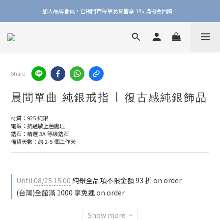
加入品牌會員，官網門市每筆消費皆享 1% 購物金回饋！
加入品牌會員，官網門市每筆消費皆享 1% 購物金回饋！
線上線下皆可累積 & 折抵購物金，再送 $50 入會禮
加入品牌會員，官網門市每筆消費皆享 1% 購物金回饋！
Share
晨間單曲 純銀戒指 | 復古感純銀飾品
材質：925 純銀
電鍍：抗過敏上色處理
鋯石：精選 3A 等級鋯石
備貨天數：約 2-5 個工作天
Until
08/25 15:00
純銀全品項不限金額 93 折 on order
(台灣)全館滿 1000 享免運 on order
Show more