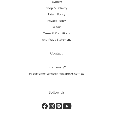
Payment
Shop & Delivery
Return Policy
Privacy Policy
Repair
Terms & Conditions
Anti-Fraud Statement
Contact
Isha Jewelry®️
M: customer-service@nuwarocks.com.tw
Follow Us