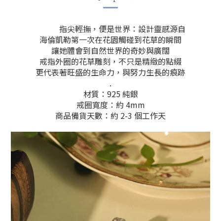
指尖輕撫，便是世界：
設計靈感源自
海倫凱勒
第一次在花園
觸碰到花草的瞬間
讓她體會到自然世界的奇妙與廣闊
戒指外圈的花草雕刻，不只是精緻的點綴
更代表著旺盛的生命力，與努力生長的痕跡
.
材質：925 純銀
戒圈寬度：約 4mm
商品備貨天數：約 2-3 個工作天