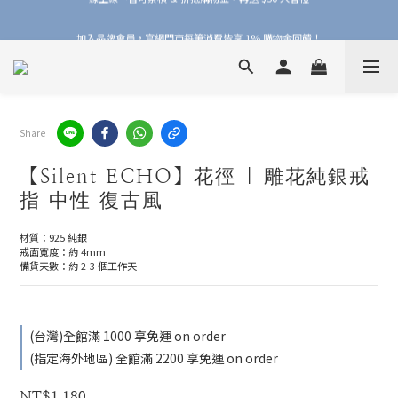
加入品牌會員，官網門市每筆消費皆享 1% 購物金回饋！
加入品牌會員，官網門市每筆消費皆享 1% 購物金回饋！
線上線下皆可累積 & 折抵購物金，再送 $50 入會禮
加入品牌會員，官網門市每筆消費皆享 1% 購物金回饋！
Share
【Silent ECHO】花徑 | 雕花純銀戒
指 中性 復古風
材質：925 純銀
戒面寬度：約 4mm
備貨天數：約 2-3 個工作天
(台灣)全館滿 1000 享免運 on order
(指定海外地區) 全館滿 2200 享免運 on order
NT$1,180