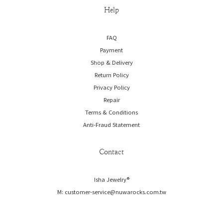
Help
FAQ
Payment
Shop & Delivery
Return Policy
Privacy Policy
Repair
Terms & Conditions
Anti-Fraud Statement
Contact
Isha Jewelry®️
M: customer-service@nuwarocks.com.tw