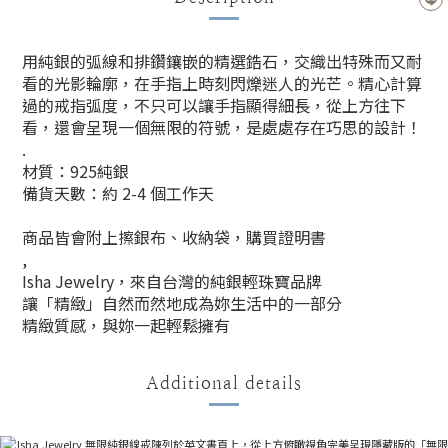
用純銀的弧線和排鑽鑲嵌的精選鋯石，交織出特殊而又耐
看的光影輪廓，在手指上時刻閃爍迷人的光芒。精心計算
過的戒指弧度，不只可以讓手指顯得細長，從上方往下
看，還會呈現一個無限的符號，是處處存在巧思的設計！
.
材質：925純銀
備貨天數：約 2-4 個工作天
商品皆會附上擦銀布、收納袋，購買證明書
,
Isha Jewelry，來自台灣的純銀輕珠寶品牌
讓「精緻」自然而然地成為妳生活中的一部分
精緻質感，與妳一起輕鬆擁有
Additional details