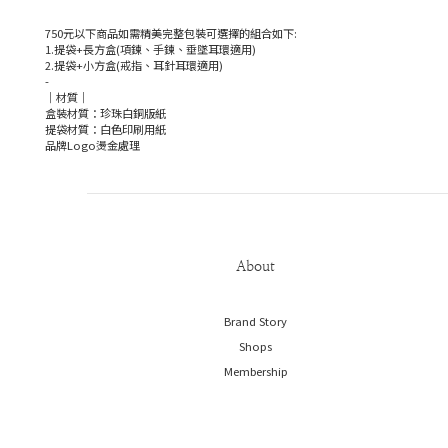
750元以下商品如需精美完整包裝可選擇的組合如下:
1.提袋+長方盒(項鍊、手鍊、垂墜耳環適用)
2.提袋+小方盒(戒指、耳針耳環適用)
-
｜材質｜
盒裝材質：珍珠白銅版紙
提袋材質：白色印刷用紙
品牌Logo燙金處理
About
Brand Story
Shops
Membership