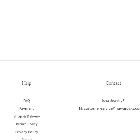
Help
Contact
FAQ
Isha Jewelry®️
Payment
M: customer-service@nuwarocks.co
Shop & Delivery
Return Policy
Privacy Policy
Repair