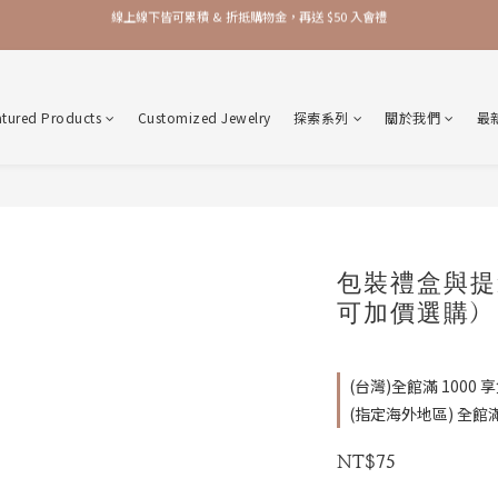
加入品牌會員，官網門市每筆消費皆享 1% 購物金回饋！
加入品牌會員，官網門市每筆消費皆享 1% 購物金回饋！
atured Products
Customized Jewelry
探索系列
關於我們
最
包裝禮盒與提
可加價選購)
(台灣)全館滿 1000 享免
(指定海外地區) 全館滿 2
NT$75