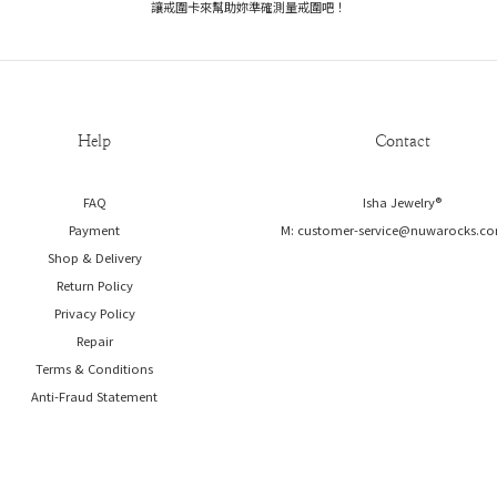
讓戒圍卡來幫助妳準確測量戒圍吧！
Help
Contact
FAQ
Isha Jewelry®️
Payment
M: customer-service@nuwarocks.co
Shop & Delivery
Return Policy
Privacy Policy
Repair
Terms & Conditions
Anti-Fraud Statement