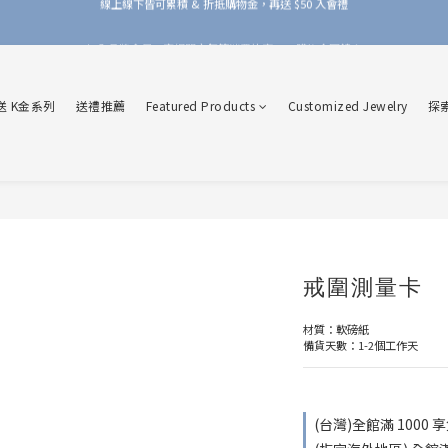
加入品牌會員，官網門市每筆消費皆享 1% 購物金回饋！
加入品牌會員，官網門市每筆消費皆享 1% 購物金回饋！
送 K金系列
送禮推薦
Featured Products
Customized Jewelry
探
戒圍測量卡
材質：軟磅紙
備貨天數：1-2個工作天
(台灣)全館滿 1000 享免