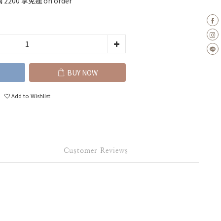
200 享免運 on order
BUY NOW
Add to Wishlist
Customer Reviews