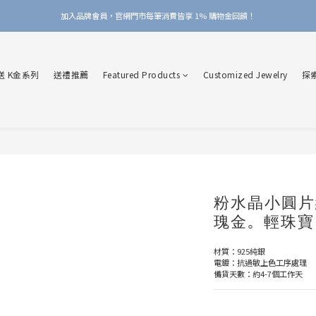
加入品牌會員，官網門市每筆消費皆享 1% 購物金回饋！
加入品牌會員，官網門市每筆消費皆享 1% 購物金回饋！
線上線下皆可累積 & 折抵購物金，再送 $50 入會禮
送 K金系列
送禮推薦
Featured Products
Customized Jewelry
探
加入品牌會員，官網門市每筆消費皆享 1% 購物金回饋！
粉水晶小圓片純
瑰金。輕珠寶
材質：925純銀
電鍍：抗過敏上色工序處理
備貨天數：約4-7個工作天