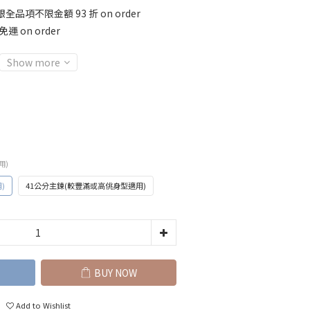
全品項不限金額 93 折 on order
運 on order
Show more
用)
)
41公分主鍊(較豐滿或高佻身型適用)
BUY NOW
Add to Wishlist