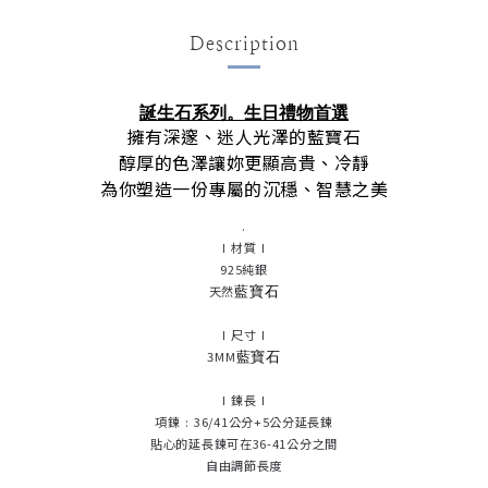
Description
誕生石系列。生日禮物首選
擁有深邃、迷人光澤的藍寶石
醇厚的色澤讓妳更顯高貴、冷靜
為你塑造一份專屬的沉穩、智慧之美
.
I 材質 I
925純銀
藍寶石
天然
I 尺寸 I
藍寶石
3MM
I 鍊長 I
項鍊 : 36/41公分+5公分延長鍊
貼心的延長鍊可在36-41公分之間
自由調節長度
.