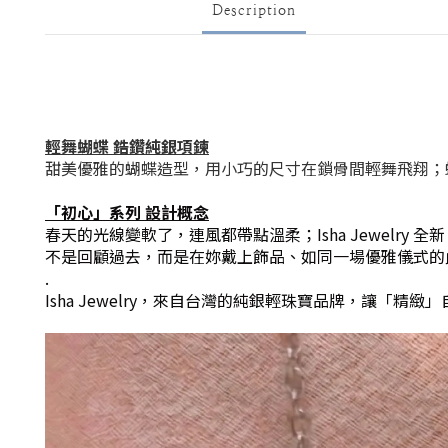
Description
輕舞蝴蝶 鋯鑽純銀項鍊
甜美優雅的蝴蝶造型，用小巧的尺寸在鎖骨間輕舞飛翔；
「初心」系列 設計概念
春天的光線變軟了，連風都帶點溫柔；Isha Jewel
不是回顧過去，而是在妳戴上飾品、如同一場優雅儀式的
.
Isha Jewelry，來自台灣的純銀輕珠寶品牌，
讓「精緻」