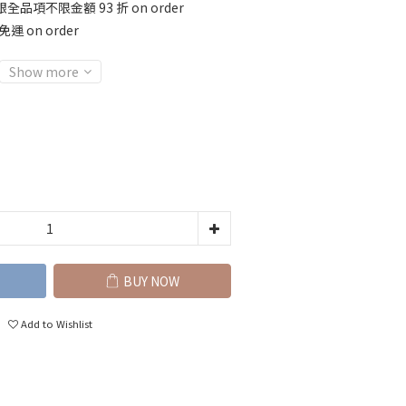
全品項不限金額 93 折 on order
運 on order
Show more
BUY NOW
Add to Wishlist