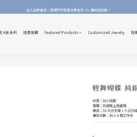
加入品牌會員，官網門市每筆消費皆享 1% 購物金回饋！
加入品牌會員，官網門市每筆消費皆享 1% 購物金回饋！
線上線下皆可累積 & 折抵購物金，再送 $50 入會禮
送 K金系列
送禮推薦
Featured Products
Customized Jewelry
探
加入品牌會員，官網門市每筆消費皆享 1% 購物金回饋！
輕舞蝴蝶 純
材質：925 純銀
電鍍：抗過敏上色處理
鍊長：36 公分主鍊 + 5 公分
備貨天數：約 2-4 個工作天