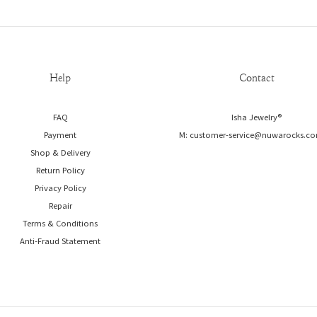
Help
Contact
FAQ
Isha Jewelry®️
Payment
M: customer-service@nuwarocks.co
Shop & Delivery
Return Policy
Privacy Policy
Repair
Terms & Conditions
Anti-Fraud Statement