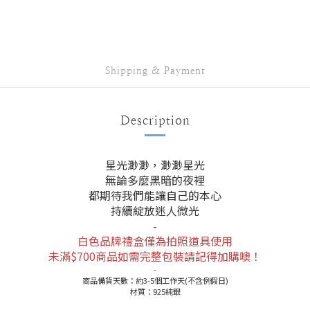
Shipping & Payment
Description
星光渺渺，渺渺星光
無論多麼黑暗的夜裡
都期待我們能讓自己的本心
持續綻放迷人微光
-
白色品牌禮盒僅為拍照道具使用
未滿$700商品如需完整包裝請記得加購噢！
-
商品備貨天數：約3-5個工作天(不含例假日)
材質：925純銀