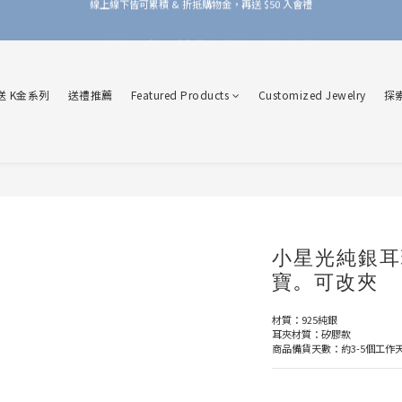
加入品牌會員，官網門市每筆消費皆享 1% 購物金回饋！
加入品牌會員，官網門市每筆消費皆享 1% 購物金回饋！
送 K金系列
送禮推薦
Featured Products
Customized Jewelry
探
小星光純銀耳環
寶。可改夾
材質：925純銀
耳夾材質：矽膠款
商品備貨天數：約3-5個工作天