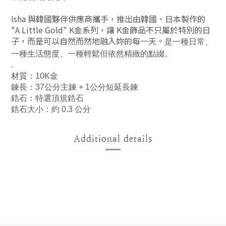
Isha 與韓國夥伴供應商攜手，推出由韓國、日本製作的
"A Little Gold" K金系列，讓 K金飾品不只屬於特別的日
子，而是可以自然而然地融入妳的每一天。
是一種日常、
一種生活態度、一種輕鬆但依然精緻的點綴。
.
材質：10K金
鍊長：37公分主鍊 + 1公分短延長鍊
鋯石：特選頂規鋯石
鋯石大小：約 0.3 公分
Additional details