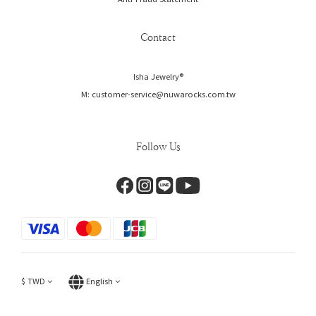
Contact
Isha Jewelry®️
M: customer-service@nuwarocks.com.tw
Follow Us
$
TWD
English