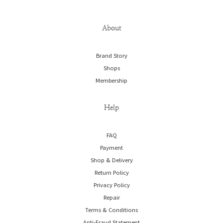
About
Brand Story
Shops
Membership
Help
FAQ
Payment
Shop & Delivery
Return Policy
Privacy Policy
Repair
Terms & Conditions
Anti-Fraud Statement