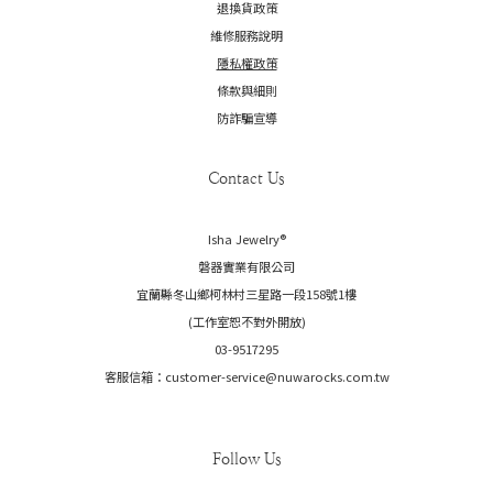
退換貨政策
維修服務說明
隱私權政策
條款與細則
防詐騙宣導
Contact Us
Isha Jewelry®️
磐器實業有限公司
宜蘭縣冬山鄉柯林村三星路一段158號1樓
(工作室恕不對外開放)
03-9517295
客服信箱：customer-service@nuwarocks.com.tw
Follow Us