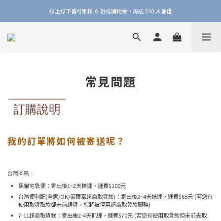
加入品牌會員，官網門市每筆消費皆享 1% 購物金回饋！
線上線下皆可累積 & 折抵購物金，再送 $50 入會禮
加入品牌會員，官網門市每筆消費皆享 1% 購物金回饋！
常見問題
訂購說明
我的訂單將如何被寄送呢？
台灣本島：
黑貓宅急便：寄出後1~2天捧達，運費$100元
台灣便利配(全家/OK/萊爾富超商取貨款)：寄出後2~4天抵達，運費$65元 (若您有
使用取貨取款卻未前趨貨，您將被停用超商取貨款服務)
7-11超商取貨款：寄出後2-4天抓達，運費$70元 (若您有使用取貨款但未前去取