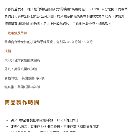
多寡的差異不一樣，迷你知名飾品尺寸的廣度*高度約在1.5~3.0*0.8公分之間，而標準
名飾品大約在2.8~5.5*1.4公分之間。您所需要的姓名數在7個英文文字以內，建議您可
選擇購買迷您姓名的飾品，尺寸上比較為巧妙，工作也比較少見、細緻致。
一般項鍊及手鍊
最適合台灣女性的項鍊和手鍊長度，分別為 36 公分與 13 公分
戒指
大部分台灣女性的戒圍為
尾戒：美國戒圍2或3號
食指/中指：美國戒圍6或7號
無名指：美國戒圍5或6號
商品製作時間
英文(姓名)客製化項目鏈/手鍊：10~14個工作日
定型化商品：有庫存 3~5 個工作日、無庫存需視補貨情況而定