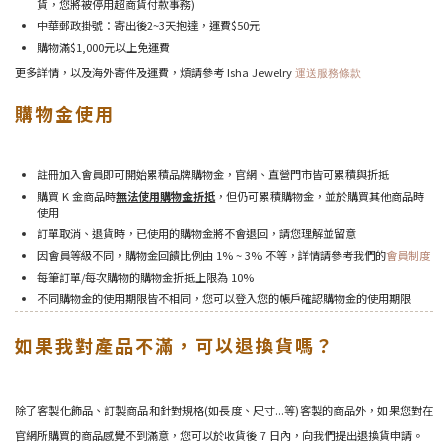
貨，您將被停用超商貨付款事務)
中華郵政掛號：寄出後2~3天抱達，運費$50元
購物滿$1,000元以上免運費
更多詳情，以及海外寄件及運費，煩請參考 Isha Jewelry
運送服務條款
購物金使用
註冊加入會員即可開始累積品牌購物金，官網、直營門市皆可累積與折抵
購買 K 金商品時
無法使用購物金折抵
，但仍可累積購物金，並於購買其他商品時
使用
訂單取消、退貨時，已使用的購物金將不會退回，請您理解並留意
因會員等級不同，購物金回饋比例由 1% ~ 3% 不等，詳情請參考我們的
會員制度
每筆訂單/每次購物的購物金折抵上限為 10%
不同購物金的使用期限皆不相同，您可以登入您的帳戶確認購物金的使用期限
如果我對產品不滿，可以退換貨嗎？
除了客製化飾品、訂製商品和針對規格(如長度、尺寸...等)客製的商品外，如果您對在
官網所購買的商品感覺不到滿意，您可以於收貨後 7 日內，向我們提出退換貨申請。