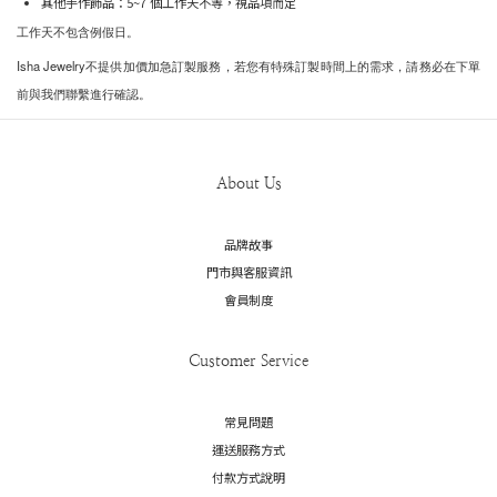
其他手作飾品：5~7 個工作天不等，視品項而定
工作天不包含例假日。
Isha Jewelry不提供加價加急訂製服務，若您有特殊訂製時間上的需求，請務必在下單
前與我們聯繫進行確認。
About Us
品牌故事
門市與客服資訊
會員制度
Customer Service
常見問題
運送服務方式
付款方式說明