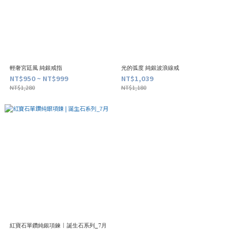
輕奢宮廷風 純銀戒指
光的弧度 純銀波浪線戒
NT$950 ~ NT$999
NT$1,039
NT$1,280
NT$1,180
紅寶石單鑽純銀項鍊 | 誕生石系列_7月