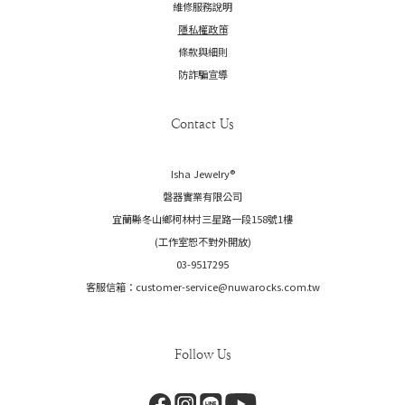
維修服務說明
隱私權政策
條款與細則
防詐騙宣導
Contact Us
Isha Jewelry®️
磐器實業有限公司
宜蘭縣冬山鄉柯林村三星路一段158號1樓
(工作室恕不對外開放)
03-9517295
客服信箱：customer-service@nuwarocks.com.tw
Follow Us