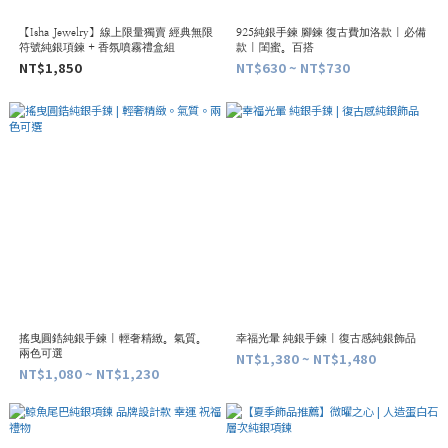
【Isha Jewelry】線上限量獨賣 經典無限
925純銀手鍊 腳鍊 復古費加洛款 | 必備
符號純銀項鍊 + 香氛噴霧禮盒組
款 | 閨蜜。百搭
NT$1,850
NT$630 ~ NT$730
搖曳圓鋯純銀手鍊 | 輕奢精緻。氣質。
幸福光暈 純銀手鍊 | 復古感純銀飾品
兩色可選
NT$1,380 ~ NT$1,480
NT$1,080 ~ NT$1,230