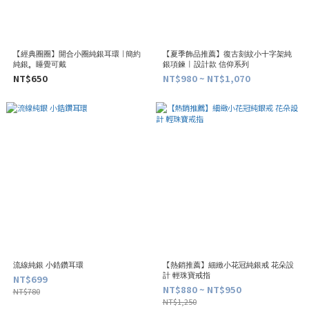
【經典圈圈】開合小圈純銀耳環 |簡約
【夏季飾品推薦】復古刻紋小十字架純
純銀。睡覺可戴
銀項鍊 | 設計款 信仰系列
NT$650
NT$980 ~ NT$1,070
流線純銀 小鋯鑽耳環
【熱銷推薦】細緻小花冠純銀戒 花朵設
計 輕珠寶戒指
NT$699
NT$880 ~ NT$950
NT$780
NT$1,250