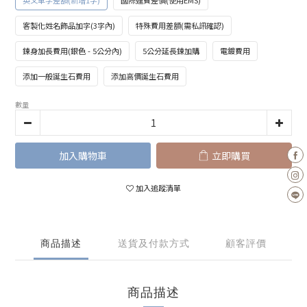
英文單字差額(新增1字)
國際運費差價(使用EMS)
客製化姓名飾品加字(3字內)
特殊費用差額(需私訊確認)
鍊身加長費用(銀色 - 5公分內)
5公分延長鍊加購
電鍍費用
添加一般誕生石費用
添加高價誕生石費用
數量
加入購物車
立即購買
加入追蹤清單
商品描述
送貨及付款方式
顧客評價
商品描述