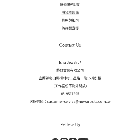
維修服務說明
隱私權政策
條款與細則
防詐騙宣導
Contact Us
Isha Jewelry®️
磐器實業有限公司
宜蘭縣冬山鄉柯林村三星路一段158號1樓
(工作室恕不對外開放)
03-9517295
客服信箱：customer-service@nuwarocks.com.tw
Follow Us