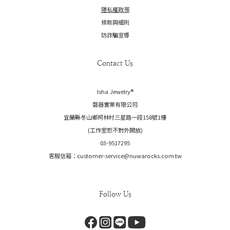
隱私權政策
條款與細則
防詐騙宣導
Contact Us
Isha Jewelry®️
磐器實業有限公司
宜蘭縣冬山鄉柯林村三星路一段158號1樓
(工作室恕不對外開放)
03-9517295
客服信箱：customer-service@nuwarocks.com.tw
Follow Us